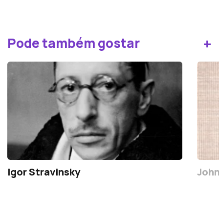
+
Pode também gostar
Igor Stravinsky
John