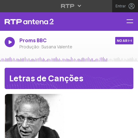
Entrar
Proms BBC
NO AR
Produção: Susana Valente
Letras de Canções