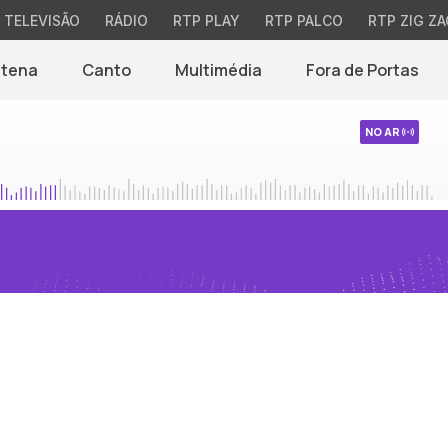
TELEVISÃO
RÁDIO
RTP PLAY
RTP PALCO
RTP ZIG ZA
ntena
Canto
Multimédia
Fora de Portas
NO AR