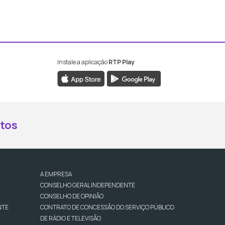
Instale a aplicação
RTP Play
book da RTP Antena 2
nstagram da RTP Antena 2
ao YouTube da RTP Antena 2
er ao X da RTP Antena 2
tos
A EMPRESA
CONSELHO GERAL INDEPENDENTE
CONSELHO DE OPINIÃO
NTE
CONTRATO DE CONCESSÃO DO SERVIÇO PÚBLICO
DE RÁDIO E TELEVISÃO