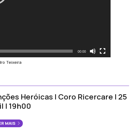
00:00
ro Teixeira
ções Heróicas | Coro Ricercare | 25
il | 19h00
ER MAIS