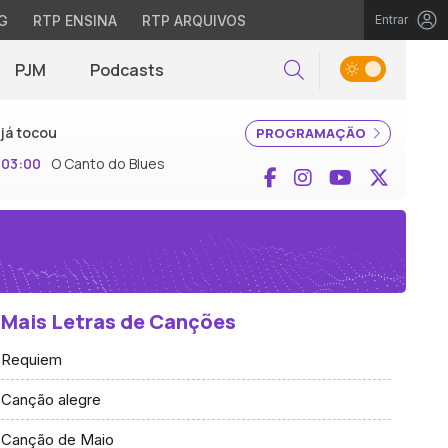
G
RTP ENSINA
RTP ARQUIVOS
Entrar
PJM
Podcasts
Pesquisar
já tocou
PROGRAMAÇÃO
03:00
O Canto do Blues
Facebook
Instagram
YouTube
X (Twi
Mais Letras de Canções
Requiem
Canção alegre
Canção de Maio