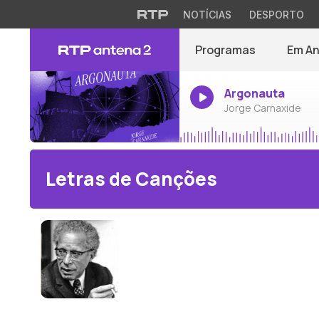
NOTÍCIAS
DESPORTO
Programas
Em A
Argonauta
Jorge Carnaxide
Letras de Canções
Fernando Lopes-Graça