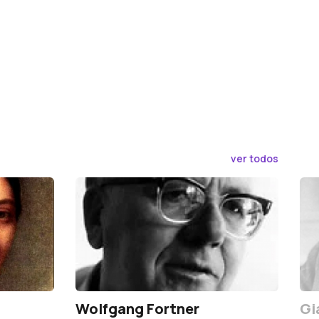
ver todos
Wolfgang Fortner
Gi