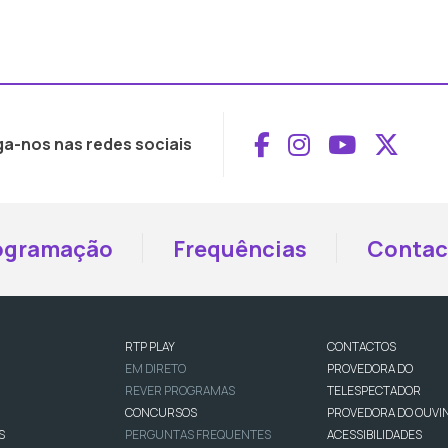
Aceder ao Face
Aceder ao I
Aceder 
Aced
ga-nos nas redes sociais
ogramação
Frequências
Contac
RTP PLAY
CONTACTOS
EM DIRETO
PROVEDORA DO
REVER PROGRAMAS
TELESPECTADOR
CONCURSOS
PROVEDORA DO OUVI
S
PERGUNTAS FREQUENTES
ACESSIBILIDADES