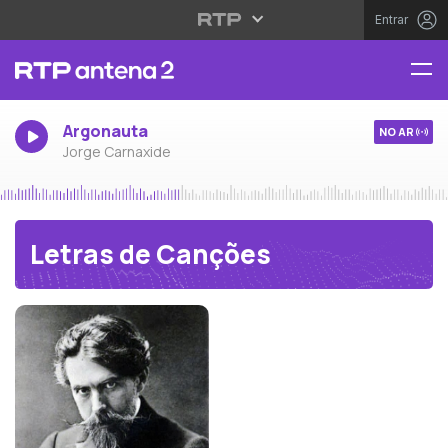
Entrar
Argonauta
NO AR
Jorge Carnaxide
Letras de Canções