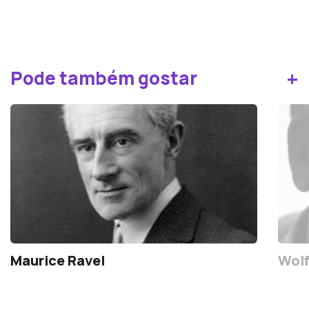
+
Pode também gostar
Maurice Ravel
Wolf