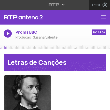
Entrar
Proms BBC
NO AR
Produção: Susana Valente
Letras de Canções