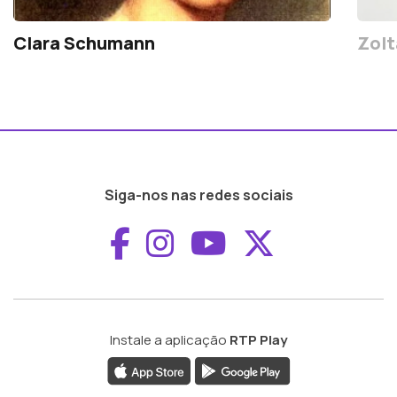
Clara Schumann
Zolt
Siga-nos nas redes sociais
Aceder ao Faceboo
Aceder ao Inst
Aceder ao 
Aceder a
Instale a aplicação
RTP Play