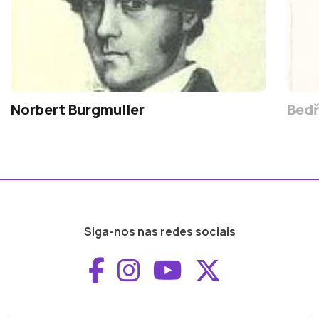
Norbert Burgmuller
Bedř
Siga-nos nas redes sociais
Aceder ao Faceboo
Aceder ao Inst
Aceder ao 
Aceder a