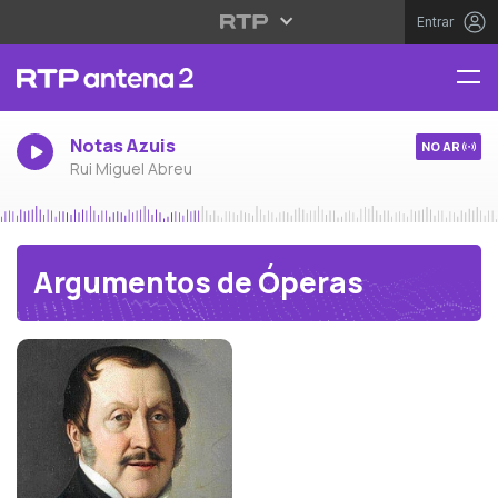
Entrar
Notas Azuis
NO AR
Rui Miguel Abreu
Argumentos de Óperas