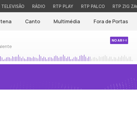
TELEVISÃO
RÁDIO
RTP PLAY
RTP PALCO
RTP ZIG ZA
ntena
Canto
Multimédia
Fora de Portas
NO AR
alente