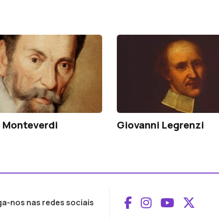
 Monteverdi
Giovanni Legrenzi
Aceder ao Face
Aceder ao I
Aceder 
Aced
ga-nos nas redes sociais