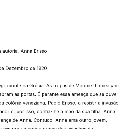
a autoria, Anna Erisso
 de Dezembro de 1820
Negroponte na Grécia. As tropas de Maomé II ameaçam
s abram as portas. É perante essa ameaça que se ouve
colónia veneziana, Paolo Erisso, a resistir à invasão
dor e, por isso, confia-lhe a mão da sua filha, Anna
gurança de Anna. Contudo, Anna ama outro jovem,
so mistura-se com o drama dos cidadãos de