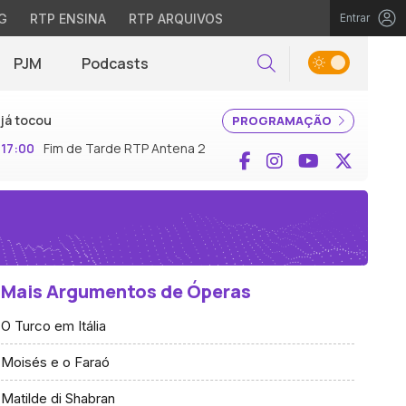
G
RTP ENSINA
RTP ARQUIVOS
Entrar
PJM
Podcasts
Pesquisar
já tocou
PROGRAMAÇÃO
17:00
Fim de Tarde RTP Antena 2
Facebook
Instagram
YouTube
X (Twi
Mais Argumentos de Óperas
O Turco em Itália
Moisés e o Faraó
Matilde di Shabran