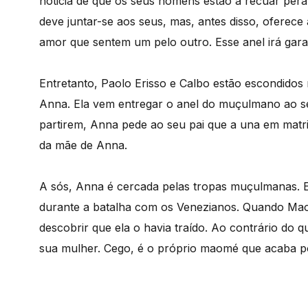
noticia de que os seus homens estão a recuar per
deve juntar-se aos seus, mas, antes disso, oferec
amor que sentem um pelo outro. Esse anel irá gara
Entretanto, Paolo Erisso e Calbo estão escondidos
Anna. Ela vem entregar o anel do muçulmano ao seu
partirem, Anna pede ao seu pai que a una em matri
da mãe de Anna.
A sós, Anna é cercada pelas tropas muçulmanas. E
durante a batalha com os Venezianos. Quando Mao
descobrir que ela o havia traído. Ao contrário do q
sua mulher. Cego, é o próprio maomé que acaba p