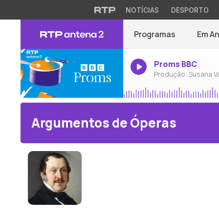
NOTÍCIAS
DESPORTO
Programas
Em A
Proms BBC
Produção: Susana V
Argumentos de Óperas
Gioachino Rossini