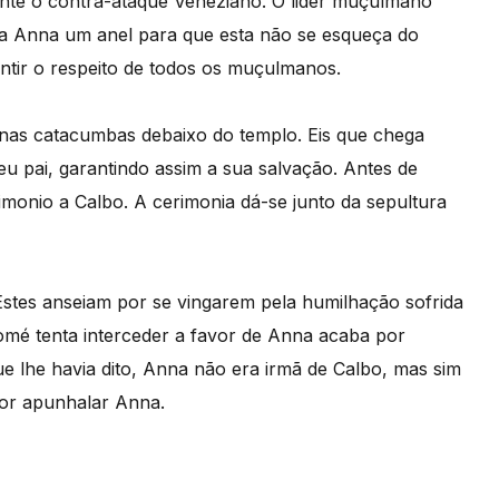
ante o contra-ataque Veneziano. O lider muçulmano
e a Anna um anel para que esta não se esqueça do
ntir o respeito de todos os muçulmanos.
 nas catacumbas debaixo do templo. Eis que chega
 pai, garantindo assim a sua salvação. Antes de
monio a Calbo. A cerimonia dá-se junto da sepultura
stes anseiam por se vingarem pela humilhação sofrida
mé tenta interceder a favor de Anna acaba por
ue lhe havia dito, Anna não era irmã de Calbo, mas sim
or apunhalar Anna.