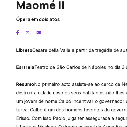
Maomé II
Ópera em dois atos
Libreto
Cesare della Valle a partir da tragédia de su
Esrtreia
Teatro de São Carlos de Nápoles no dia 3
Resumo
No primeiro acto assiste-se ao cerco de 
destruir a cidade caso os seus habitantes não lhe
um jovem de nome Calbo incentivar o governador da 
turca. Calbo é um dos homens favoritos do governa
Erisso. Com isso Paolo julga ter assegurada a se
Uberto di Metilene. O drama pessoal de Anna Eris