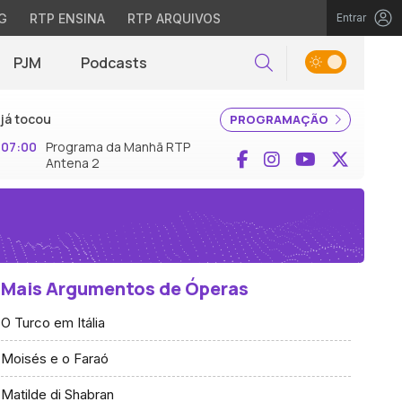
G
RTP ENSINA
RTP ARQUIVOS
Entrar
PJM
Podcasts
Pesquisar
já tocou
PROGRAMAÇÃO
07:00
Programa da Manhã RTP
Facebook
Instagram
YouTube
X (Twi
Antena 2
Mais Argumentos de Óperas
O Turco em Itália
Moisés e o Faraó
Matilde di Shabran