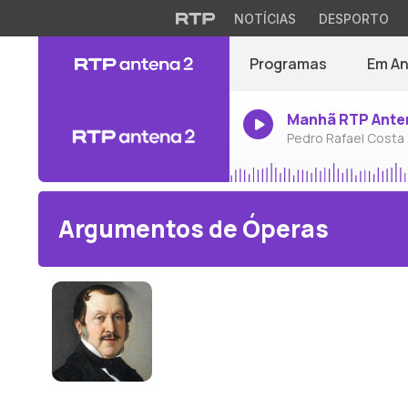
NOTÍCIAS
DESPORTO
Programas
Em A
Manhã RTP Ante
Pedro Rafael Costa
Argumentos de Óperas
Gioachino Rossini