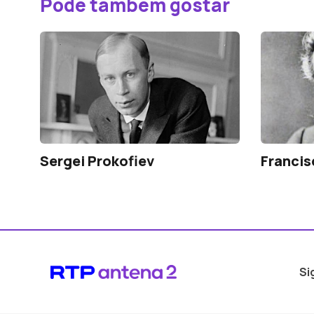
Pode também gostar
Sergei Prokofiev
Francis
Si