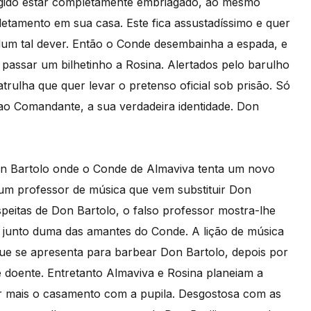
ingido estar completamente embriagado, ao mesmo
letamento em sua casa. Este fica assustadíssimo e quer
dum tal dever. Então o Conde desembainha a espada, e
passar um bilhetinho a Rosina. Alertados pelo barulho
rulha que quer levar o pretenso oficial sob prisão. Só
ao Comandante, a sua verdadeira identidade. Don
n Bartolo onde o Conde de Almaviva tenta um novo
 um professor de música que vem substituir Don
peitas de Don Bartolo, o falso professor mostra-lhe
do junto duma das amantes do Conde. A lição de música
que se apresenta para barbear Don Bartolo, depois por
ge doente. Entretanto Almaviva e Rosina planeiam a
ar mais o casamento com a pupila. Desgostosa com as