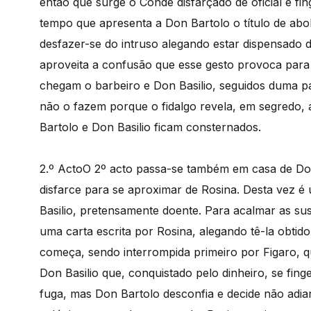
então que surge o Conde disfarçado de oficial e f
tempo que apresenta a Don Bartolo o título de abo
desfazer-se do intruso alegando estar dispensado 
aproveita a confusão que esse gesto provoca para 
chegam o barbeiro e Don Basilio, seguidos duma pat
não o fazem porque o fidalgo revela, em segredo, 
Bartolo e Don Basilio ficam consternados.
2.º Acto
O 2º acto passa-se também em casa de Do
disfarce para se aproximar de Rosina. Desta vez é
Basilio, pretensamente doente. Para acalmar as sus
uma carta escrita por Rosina, alegando tê-la obti
começa, sendo interrompida primeiro por Figaro, 
Don Basilio que, conquistado pelo dinheiro, se fin
fuga, mas Don Bartolo desconfia e decide não adi