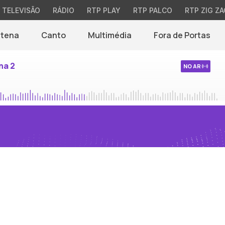
TELEVISÃO
RÁDIO
RTP PLAY
RTP PALCO
RTP ZIG ZA
ntena
Canto
Multimédia
Fora de Portas
na 2
NO AR