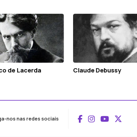
co de Lacerda
Claude Debussy
Aceder ao Face
Aceder ao I
Aceder 
Aced
ga-nos nas redes sociais