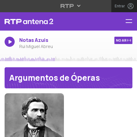
Entrar
Notas Azuis
NO AR
Rui Miguel Abreu
Argumentos de Óperas