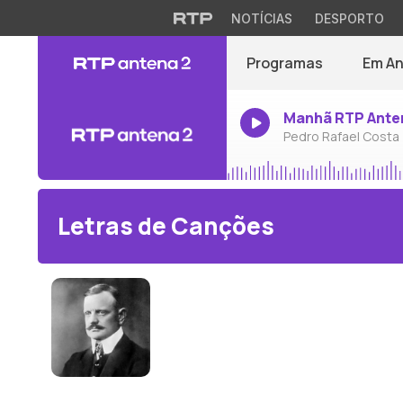
NOTÍCIAS
DESPORTO
Programas
Em A
Manhã RTP Ante
Pedro Rafael Costa
Letras de Canções
Jean Sibelius