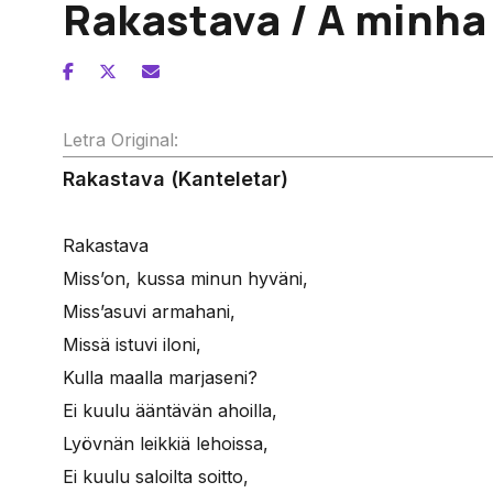
Rakastava / A minh
Letra Original:
Rakastava (Kanteletar)
Rakastava
Miss’on, kussa minun hyväni,
Miss’asuvi armahani,
Missä istuvi iloni,
Kulla maalla marjaseni?
Ei kuulu ääntävän ahoilla,
Lyövnän leikkiä lehoissa,
Ei kuulu saloilta soitto,