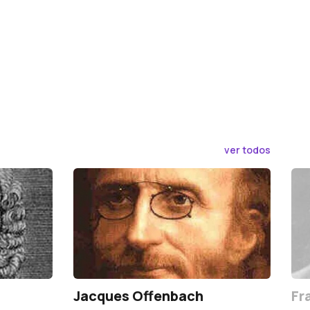
ver todos
Jacques Offenbach
Fr