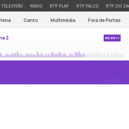
TELEVISÃO
RÁDIO
RTP PLAY
RTP PALCO
RTP ZIG ZA
ntena
Canto
Multimédia
Fora de Portas
na 2
NO AR