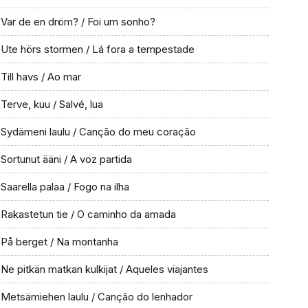
Var de en dröm? / Foi um sonho?
Ute hörs stormen / Lá fora a tempestade
Till havs / Ao mar
Terve, kuu / Salvé, lua
Sydämeni laulu / Canção do meu coração
Sortunut ääni / A voz partida
Saarella palaa / Fogo na ilha
Rakastetun tie / O caminho da amada
På berget / Na montanha
Ne pitkän matkan kulkijat / Aqueles viajantes
Metsämiehen laulu / Canção do lenhador