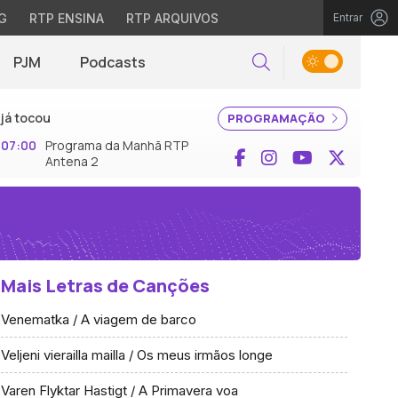
G
RTP ENSINA
RTP ARQUIVOS
Entrar
PJM
Podcasts
Pesquisar
já tocou
PROGRAMAÇÃO
07:00
Programa da Manhã RTP
Facebook
Instagram
YouTube
X (Twi
Antena 2
Mais Letras de Canções
Venematka / A viagem de barco
Veljeni vierailla mailla / Os meus irmãos longe
Varen Flyktar Hastigt / A Primavera voa