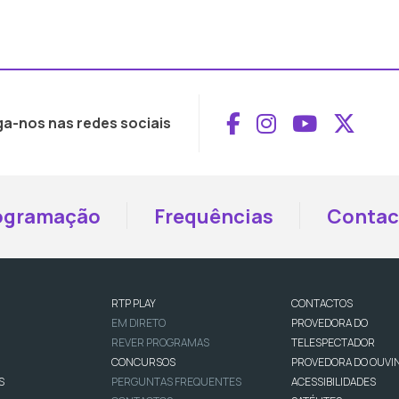
Aceder ao Face
Aceder ao I
Aceder 
Aced
ga-nos nas redes sociais
ogramação
Frequências
Contac
RTP PLAY
CONTACTOS
EM DIRETO
PROVEDORA DO
REVER PROGRAMAS
TELESPECTADOR
CONCURSOS
PROVEDORA DO OUVI
S
PERGUNTAS FREQUENTES
ACESSIBILIDADES