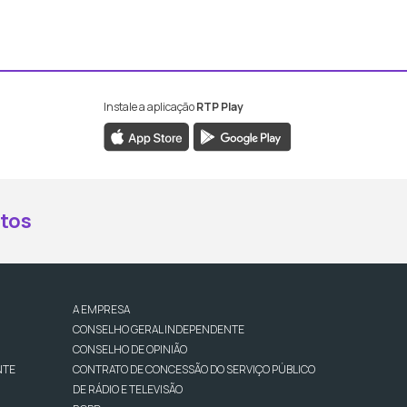
Instale a aplicação
RTP Play
book da RTP Antena 2
nstagram da RTP Antena 2
ao YouTube da RTP Antena 2
er ao X da RTP Antena 2
tos
A EMPRESA
CONSELHO GERAL INDEPENDENTE
CONSELHO DE OPINIÃO
NTE
CONTRATO DE CONCESSÃO DO SERVIÇO PÚBLICO
DE RÁDIO E TELEVISÃO