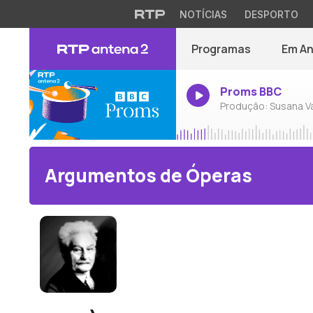
NOTÍCIAS
DESPORTO
Programas
Em A
Proms BBC
Produção: Susana V
Argumentos de Óperas
Leos Janacek