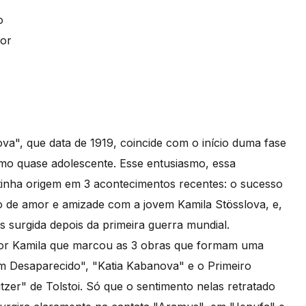
o
nor
ova", que data de 1919, coincide com o início duma fase
mo quase adolescente. Esse entusiasmo, essa
inha origem em 3 acontecimentos recentes: o sucesso
o de amor e amizade com a jovem Kamila Stösslova, e,
 surgida depois da primeira guerra mundial.
por Kamila que marcou as 3 obras que formam uma
dum Desaparecido", "Katia Kabanova" e o Primeiro
zer" de Tolstoi. Só que o sentimento nelas retratado