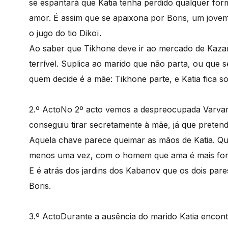
se espantará que Katia tenha perdido qualquer for
amor. É assim que se apaixona por Boris, um jovem
o jugo do tio Dikoï.
Ao saber que Tikhone deve ir ao mercado de Kaz
terrível. Suplica ao marido que não parta, ou que s
quem decide é a mãe: Tikhone parte, e Katia fica so
2.º Acto
No 2º acto vemos a despreocupada Varvara
conseguiu tirar secretamente à mãe, já que pretende
Aquela chave parece queimar as mãos de Katia. Que
menos uma vez, com o homem que ama é mais for
E é atrás dos jardins dos Kabanov que os dois par
Boris.
3.º Acto
Durante a ausência do marido Katia encont