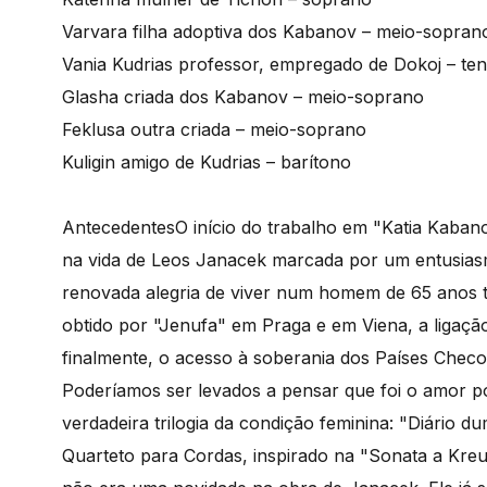
Varvara filha adoptiva dos Kabanov – meio-sopran
Vania Kudrias professor, empregado de Dokoj – te
Glasha criada dos Kabanov – meio-soprano
Feklusa outra criada – meio-soprano
Kuligin amigo de Kudrias – barítono
Antecedentes
O início do trabalho em "Katia Kaban
na vida de Leos Janacek marcada por um entusias
renovada alegria de viver num homem de 65 anos t
obtido por "Jenufa" em Praga e em Viena, a ligaçã
finalmente, o acesso à soberania dos Países Checos
Poderíamos ser levados a pensar que foi o amor 
verdadeira trilogia da condição feminina: "Diário 
Quarteto para Cordas, inspirado na "Sonata a Kreut