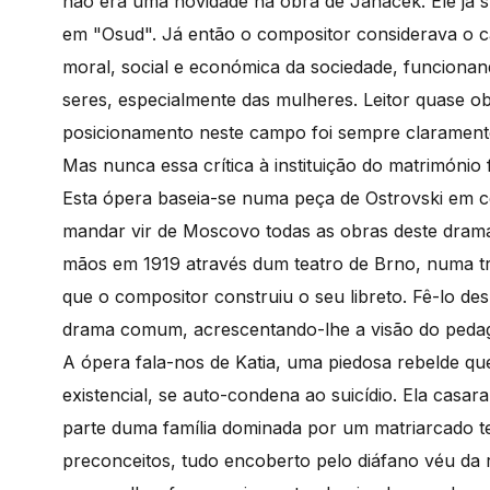
não era uma novidade na obra de Janacek. Ele já 
em "Osud". Já então o compositor considerava o 
moral, social e económica da sociedade, funciona
seres, especialmente das mulheres. Leitor quase o
posicionamento neste campo foi sempre clarament
Mas nunca essa crítica à instituição do matrimónio
Esta ópera baseia-se numa peça de Ostrovski em c
mandar vir de Moscovo todas as obras deste dram
mãos em 1919 através dum teatro de Brno, numa tr
que o compositor construiu o seu libreto. Fê-lo de
drama comum, acrescentando-lhe a visão do pedag
A ópera fala-nos de Katia, uma piedosa rebelde qu
existencial, se auto-condena ao suicídio. Ela casa
parte duma família dominada por um matriarcado te
preconceitos, tudo encoberto pelo diáfano véu da re