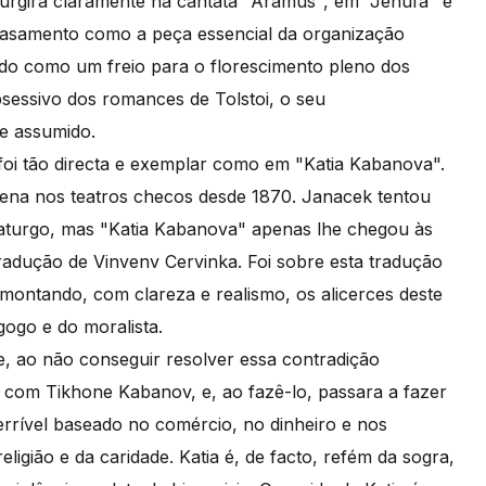
surgira claramente na cantata "Aramus", em "Jenufa" e
casamento como a peça essencial da organização
ndo como um freio para o florescimento pleno dos
bsessivo dos romances de Tolstoi, o seu
e assumido.
 foi tão directa e exemplar como em "Katia Kabanova".
ena nos teatros checos desde 1870. Janacek tentou
aturgo, mas "Katia Kabanova" apenas lhe chegou às
adução de Vinvenv Cervinka. Foi sobre esta tradução
smontando, com clareza e realismo, os alicerces deste
ogo e do moralista.
e, ao não conseguir resolver essa contradição
ra com Tikhone Kabanov, e, ao fazê-lo, passara a fazer
rrível baseado no comércio, no dinheiro e nos
ligião e da caridade. Katia é, de facto, refém da sogra,