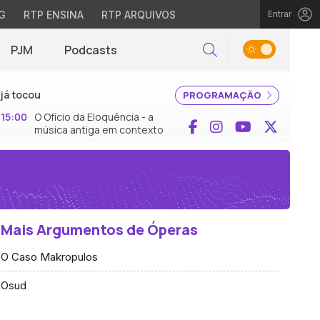
G
RTP ENSINA
RTP ARQUIVOS
Entrar
PJM
Podcasts
Pesquisar
já tocou
PROGRAMAÇÃO
15:00
O Ofício da Eloquência - a
Facebook
Instagram
YouTube
X (Twi
música antiga em contexto
Mais Argumentos de Óperas
O Caso Makropulos
Osud