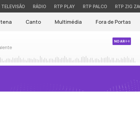
TELEVISÃO
RÁDIO
RTP PLAY
RTP PALCO
RTP ZIG ZA
ntena
Canto
Multimédia
Fora de Portas
NO AR
alente