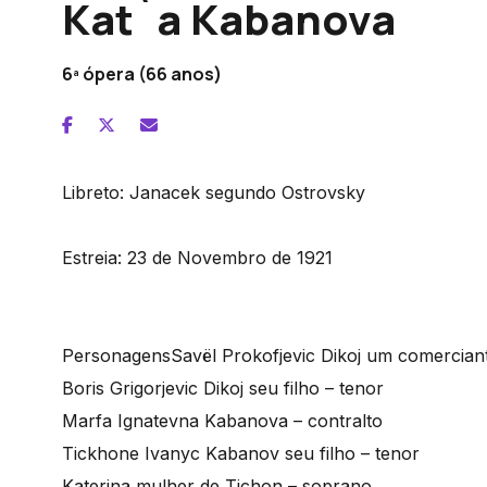
Kat`a Kabanova
6ª ópera (66 anos)
Libreto:
Janacek segundo Ostrovsky
Estreia:
23 de Novembro de 1921
Personagens
Savël Prokofjevic Dikoj um comercian
Boris Grigorjevic Dikoj seu filho – tenor
Marfa Ignatevna Kabanova – contralto
Tickhone Ivanyc Kabanov seu filho – tenor
Katerina mulher de Tichon – soprano