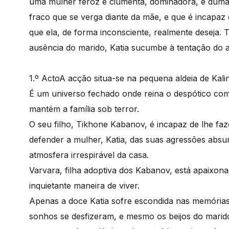
uma mulher feroz e ciumenta, dominadora, e duma v
fraco que se verga diante da mãe, e que é incapaz 
que ela, de forma inconsciente, realmente deseja.
ausência do marido, Katia sucumbe à tentação do ad
1.º Acto
A acção situa-se na pequena aldeia de Kali
É um universo fechado onde reina o despótico com
mantém a família sob terror.
O seu filho, Tikhone Kabanov, é incapaz de lhe fa
defender a mulher, Katia, das suas agressões absu
atmosfera irrespirável da casa.
Varvara, filha adoptiva dos Kabanov, está apaixon
inquietante maneira de viver.
Apenas a doce Katia sofre escondida nas memórias
sonhos se desfizeram, e mesmo os beijos do mari