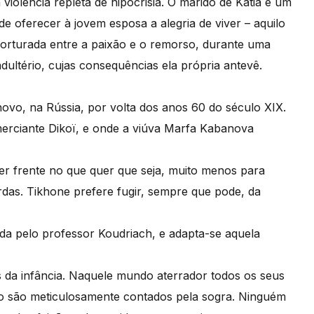
iolência repleta de hipocrisia. O marido de Katia é um
de oferecer à jovem esposa a alegria de viver – aquilo
 Torturada entre a paixão e o remorso, durante uma
ultério, cujas consequências ela própria antevê.
novo, na Rússia, por volta dos anos 60 do século XIX.
erciante Dikoï, e onde a viúva Marfa Kabanova
zer frente no que quer que seja, muito menos para
rdas. Tikhone prefere fugir, sempre que pode, da
ada pelo professor Koudriach, e adapta-se aquela
 da infância. Naquele mundo aterrador todos os seus
do são meticulosamente contados pela sogra. Ninguém