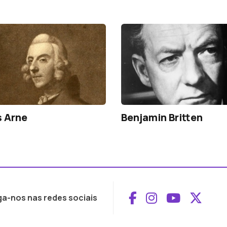
 Arne
Benjamin Britten
Aceder ao Face
Aceder ao I
Aceder 
Aced
ga-nos nas redes sociais