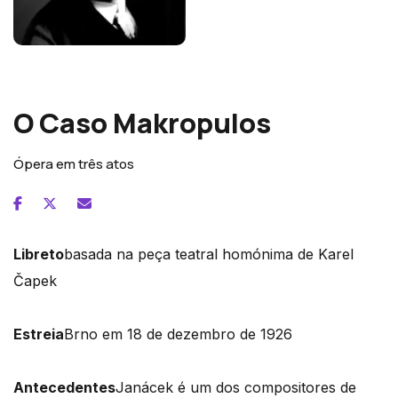
Leos Janacek
O Caso Makropulos
Ópera em três atos
Libreto
basada na peça teatral homónima de Karel
Čapek
Estreia
Brno em 18 de dezembro de 1926
Antecedentes
Janácek é um dos compositores de