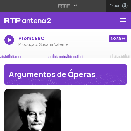
Entrar
Proms BBC
NO AR
Produção: Susana Valente
Argumentos de Óperas