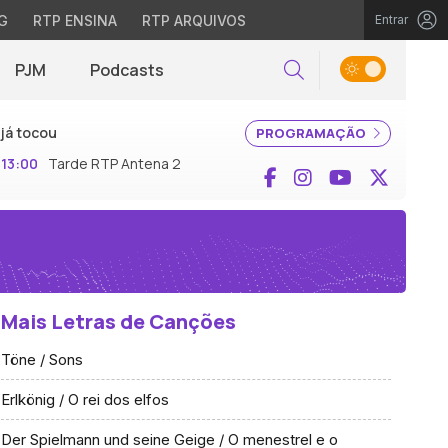
G
RTP ENSINA
RTP ARQUIVOS
Entrar
PJM
Podcasts
Pesquisar
já tocou
PROGRAMAÇÃO
13:00
Tarde RTP Antena 2
Facebook
Instagram
YouTube
X (Twi
Mais Letras de Canções
Töne / Sons
Erlkönig / O rei dos elfos
Der Spielmann und seine Geige / O menestrel e o