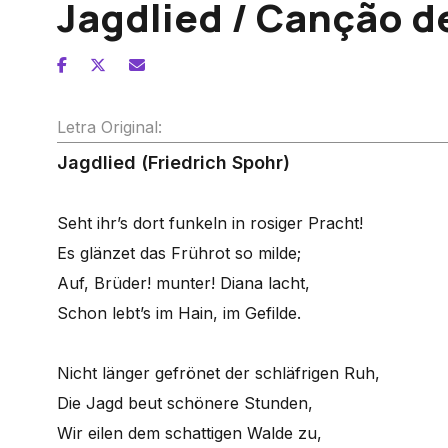
Jagdlied / Canção d
Letra Original:
Jagdlied (Friedrich Spohr)
Seht ihr’s dort funkeln in rosiger Pracht!
Es glänzet das Frührot so milde;
Auf, Brüder! munter! Diana lacht,
Schon lebt’s im Hain, im Gefilde.
Nicht länger gefrönet der schläfrigen Ruh,
Die Jagd beut schönere Stunden,
Wir eilen dem schattigen Walde zu,