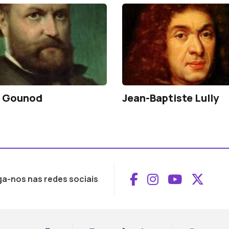
s Gounod
Jean-Baptiste Lully
Aceder ao Face
Aceder ao I
Aceder 
Aced
ga-nos nas redes sociais