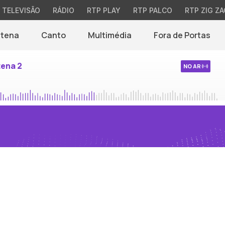
TELEVISÃO
RÁDIO
RTP PLAY
RTP PALCO
RTP ZIG ZA
ntena
Canto
Multimédia
Fora de Portas
tena 2
NO AR