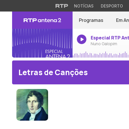
NOTÍCIAS
DESPORTO
Programas
Em A
Especial RTP An
Nuno Galopim
Letras de Canções
Louis Spohr