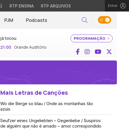
G
RTP ENSINA
RTP ARQUIVOS
Entrar
PJM
Podcasts
Pesquisar
já tocou
PROGRAMAÇÃO
21:00
Grande Auditório
Facebook
Instagram
YouTube
X (Twi
Mais Letras de Canções
Wo die Berge so blau / Onde as montanhas tão
azuis
Seufzer eines Ungeliebten – Gegenliebe / Suspiros
de alguém que não é amado – amor correspondido