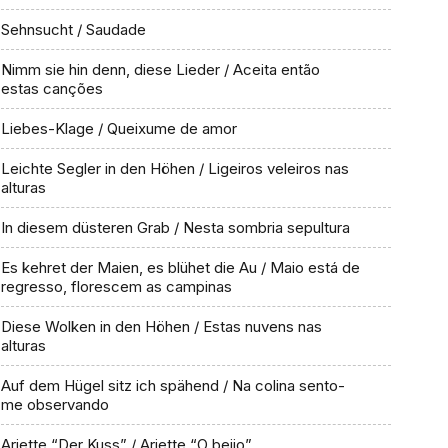
Sehnsucht / Saudade
Nimm sie hin denn, diese Lieder / Aceita então
estas canções
Liebes-Klage / Queixume de amor
Leichte Segler in den Höhen / Ligeiros veleiros nas
alturas
In diesem düsteren Grab / Nesta sombria sepultura
Es kehret der Maien, es blühet die Au / Maio está de
regresso, florescem as campinas
Diese Wolken in den Höhen / Estas nuvens nas
alturas
Auf dem Hügel sitz ich spähend / Na colina sento-
me observando
Ariette “Der Kuss” / Ariette “O beijo”