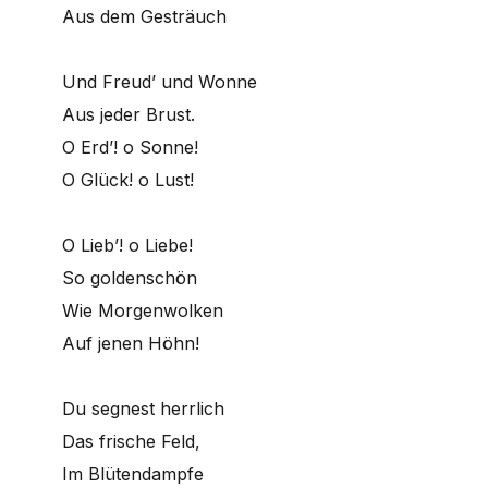
Aus dem Gesträuch
Und Freud’ und Wonne
Aus jeder Brust.
O Erd’! o Sonne!
O Glück! o Lust!
O Lieb’! o Liebe!
So goldenschön
Wie Morgenwolken
Auf jenen Höhn!
Du segnest herrlich
Das frische Feld,
Im Blütendampfe