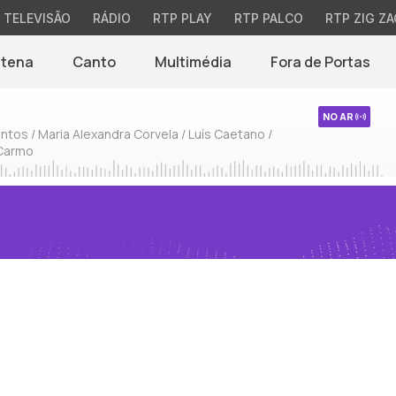
TELEVISÃO
RÁDIO
RTP PLAY
RTP PALCO
RTP ZIG ZA
ntena
Canto
Multimédia
Fora de Portas
NO AR
ntos / Maria Alexandra Corvela / Luís Caetano /
 Carmo