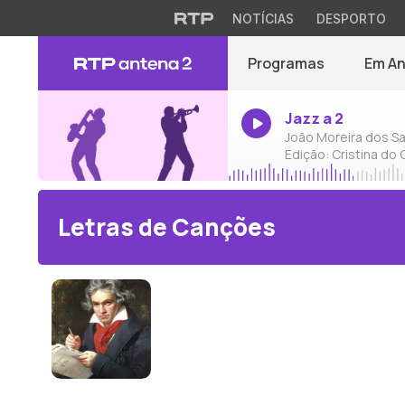
NOTÍCIAS
DESPORTO
Programas
Em A
Jazz a 2
João Moreira dos Sa
Edição: Cristina do
Letras de Canções
Ludwig v. Beethoven