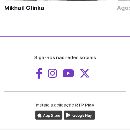
Mikhail Glinka
Agos
Siga-nos nas redes sociais
Aceder ao Faceboo
Aceder ao Inst
Aceder ao 
Aceder a
Instale a aplicação
RTP Play