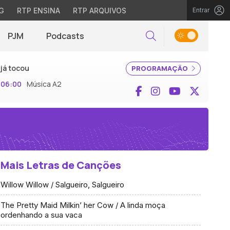
G
RTP ENSINA
RTP ARQUIVOS
Entrar
PJM
Podcasts
Pesquisar
já tocou
PROGRAMAÇÃO
06:00
Música A2
Facebook
Instagram
YouTube
X (Twi
Mais Letras de Canções
Willow Willow / Salgueiro, Salgueiro
The Pretty Maid Milkin’ her Cow / A linda moça
ordenhando a sua vaca