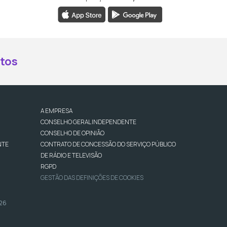
book da RTP Antena 2
nstagram da RTP Antena 2
ao YouTube da RTP Antena 2
er ao X da RTP Antena 2
tos
A EMPRESA
CONSELHO GERAL INDEPENDENTE
CONSELHO DE OPINIÃO
NTE
CONTRATO DE CONCESSÃO DO SERVIÇO PÚBLICO
DE RÁDIO E TELEVISÃO
RGPD
GESTÃO DAS DEFINIÇÕES DE COOKIES
026