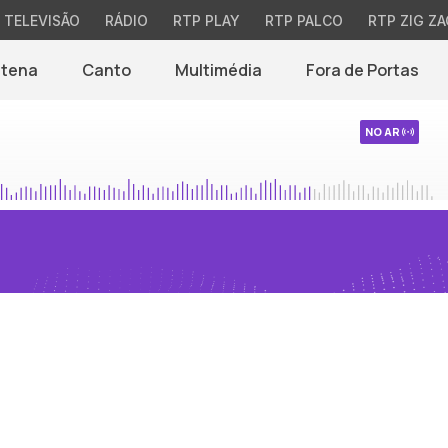
TELEVISÃO
RÁDIO
RTP PLAY
RTP PALCO
RTP ZIG ZA
ntena
Canto
Multimédia
Fora de Portas
NO AR