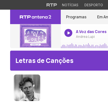
NOTÍCIAS
DESPORTO
Programas
Em A
A Voz das Cores
Andrea Lupi
Letras de Canções
Percy Grainger