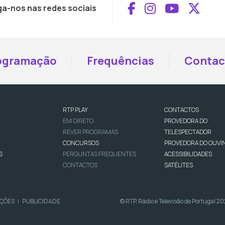
Aceder ao Face
Aceder ao I
Aceder 
Aced
ga-nos nas redes sociais
ogramação
Frequências
Contac
RTP PLAY
CONTACTOS
EM DIRETO
PROVEDORA DO
REVER PROGRAMAS
TELESPECTADOR
CONCURSOS
PROVEDORA DO OUVI
S
PERGUNTAS FREQUENTES
ACESSIBILIDADES
CONTACTOS
SATÉLITES
IÇÕES
PUBLICIDADE
© RTP, Rádio e Televisão de Portugal 2
|