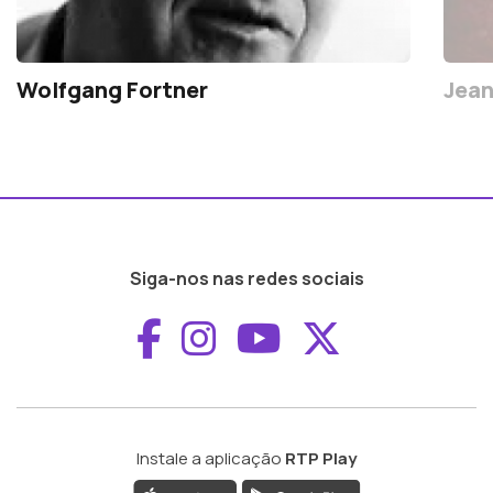
Wolfgang Fortner
Jean
Siga-nos nas redes sociais
Aceder ao Faceboo
Aceder ao Inst
Aceder ao 
Aceder a
Instale a aplicação
RTP Play