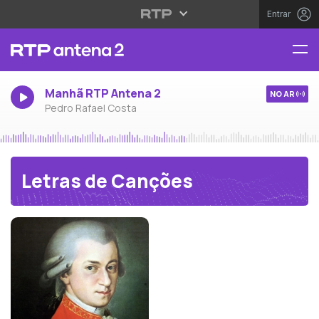
Entrar
Manhã RTP Antena 2
NO AR
Pedro Rafael Costa
Letras de Canções