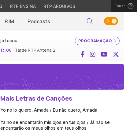
G
RTP ENSINA
RTP ARQUIVOS
Entrar
PJM
Podcasts
Pesquisar
já tocou
PROGRAMAÇÃO
13:00
Tarde RTP Antena 2
Facebook
Instagram
YouTube
X (Twi
Mais Letras de Canções
Yo no lo quiero, Amada / Eu não quero, Amada
Ya no se encantarán mis ojos en tus ojos / Já não se
encantarão os meus olhos em teus olhos