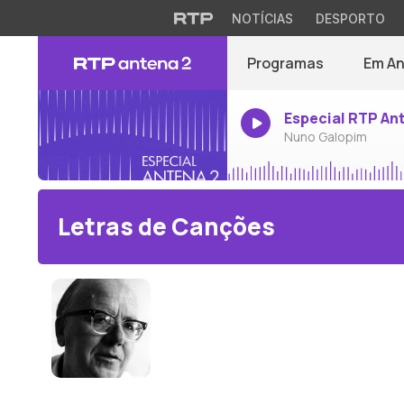
NOTÍCIAS
DESPORTO
Programas
Em A
Especial RTP An
Nuno Galopim
Letras de Canções
Wolfgang Fortner