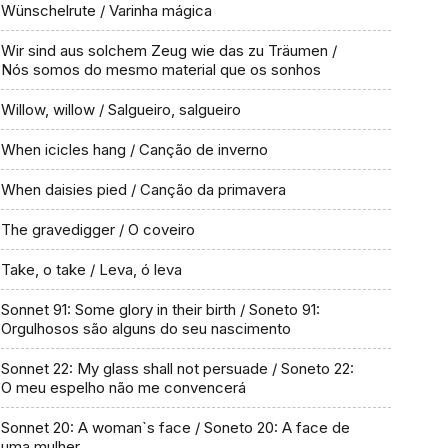
Wünschelrute / Varinha mágica
Wir sind aus solchem Zeug wie das zu Träumen /
Nós somos do mesmo material que os sonhos
Willow, willow / Salgueiro, salgueiro
When icicles hang / Canção de inverno
When daisies pied / Canção da primavera
The gravedigger / O coveiro
Take, o take / Leva, ó leva
Sonnet 91: Some glory in their birth / Soneto 91:
Orgulhosos são alguns do seu nascimento
Sonnet 22: My glass shall not persuade / Soneto 22:
O meu espelho não me convencerá
Sonnet 20: A woman`s face / Soneto 20: A face de
uma mulher