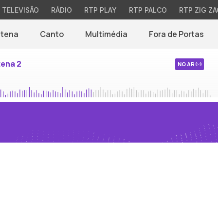
TELEVISÃO
RÁDIO
RTP PLAY
RTP PALCO
RTP ZIG ZA
ntena
Canto
Multimédia
Fora de Portas
tena 2
NO AR