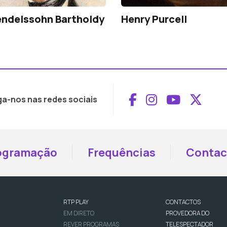
endelssohn Bartholdy
Henry Purcell
Aceder ao Face
Aceder ao I
Aceder 
Aced
ga-nos nas redes sociais
ogramação
Frequências
Contac
RTP PLAY
CONTACTOS
EM DIRETO
PROVEDORA DO
REVER PROGRAMAS
TELESPECTADOR