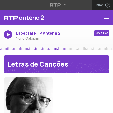
Entrar
Especial RTP Antena 2
NO AR
Nuno Galopim
Letras de Canções