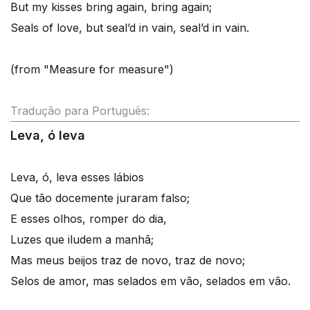
But my kisses bring again, bring again;
Seals of love, but seal’d in vain, seal’d in vain.
(from "Measure for measure")
Tradução para Português:
Leva, ó leva
Leva, ó, leva esses lábios
Que tão docemente juraram falso;
E esses olhos, romper do dia,
Luzes que iludem a manhã;
Mas meus beijos traz de novo, traz de novo;
Selos de amor, mas selados em vão, selados em vão.