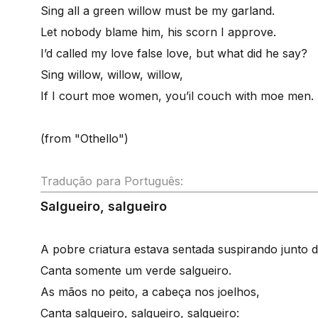
Sing all a green willow must be my garland.
Let nobody blame him, his scorn I approve.
I’d called my love false love, but what did he say?
Sing willow, willow, willow,
If I court moe women, you’il couch with moe men.
(from "Othello")
Tradução para Português:
Salgueiro, salgueiro
A pobre criatura estava sentada suspirando junto 
Canta somente um verde salgueiro.
As mãos no peito, a cabeça nos joelhos,
Canta salgueiro, salgueiro, salgueiro: