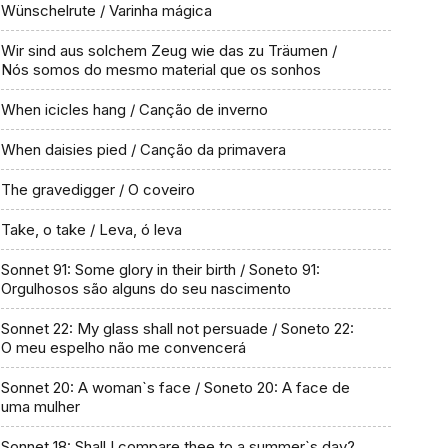
Wünschelrute / Varinha mágica
Wir sind aus solchem Zeug wie das zu Träumen /
Nós somos do mesmo material que os sonhos
When icicles hang / Canção de inverno
When daisies pied / Canção da primavera
The gravedigger / O coveiro
Take, o take / Leva, ó leva
Sonnet 91: Some glory in their birth / Soneto 91:
Orgulhosos são alguns do seu nascimento
Sonnet 22: My glass shall not persuade / Soneto 22:
O meu espelho não me convencerá
Sonnet 20: A woman`s face / Soneto 20: A face de
uma mulher
Sonnet 18: Shall I compare thee to a summer`s day?