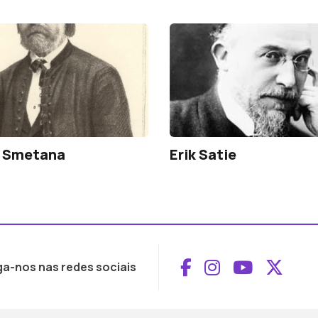
h Smetana
Erik Satie
Aceder ao Face
Aceder ao I
Aceder 
Aced
ga-nos nas redes sociais