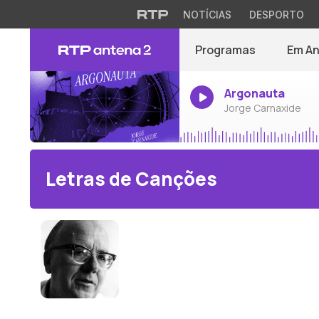
NOTÍCIAS
DESPORTO
Programas
Em A
Argonauta
Jorge Carnaxide
Letras de Canções
Wolfgang Fortner