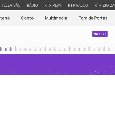
TELEVISÃO
RÁDIO
RTP PLAY
RTP PALCO
RTP ZIG ZA
ntena
Canto
Multimédia
Fora de Portas
NO AR