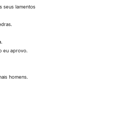
s seus lamentos
edras.
a.
o eu aprovo.
 mais homens.