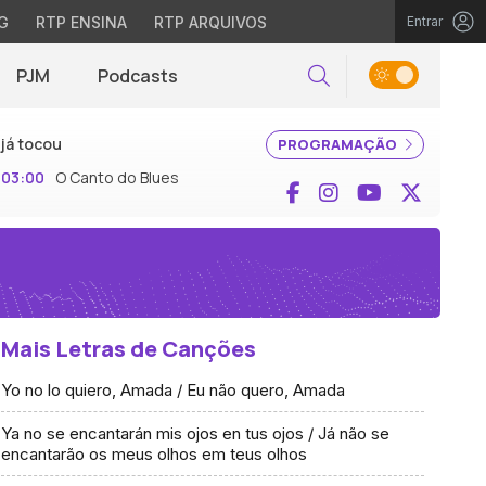
G
RTP ENSINA
RTP ARQUIVOS
Entrar
PJM
Podcasts
Pesquisar
já tocou
PROGRAMAÇÃO
03:00
O Canto do Blues
Facebook
Instagram
YouTube
X (Twi
Mais Letras de Canções
Yo no lo quiero, Amada / Eu não quero, Amada
Ya no se encantarán mis ojos en tus ojos / Já não se
encantarão os meus olhos em teus olhos