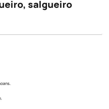
ueiro, salgueiro
moans.
s.