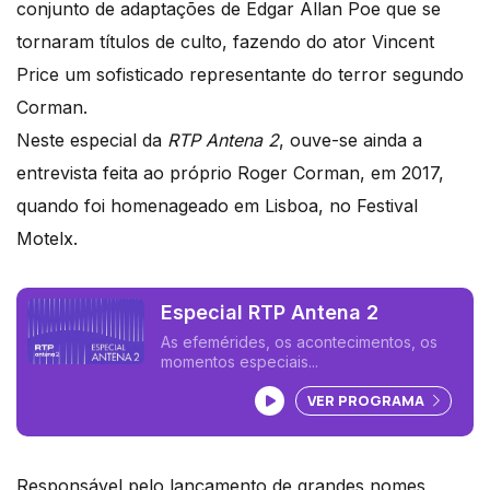
conjunto de adaptações de Edgar Allan Poe que se
tornaram títulos de culto, fazendo do ator Vincent
Price um sofisticado representante do terror segundo
Corman.
Neste especial da
RTP Antena 2
, ouve-se ainda a
entrevista feita ao próprio Roger Corman, em 2017,
quando foi homenageado em Lisboa, no Festival
Motelx.
Especial RTP Antena 2
As efemérides, os acontecimentos, os
momentos especiais...
Ouvir podcast
VER PROGRAMA
Responsável pelo lançamento de grandes nomes