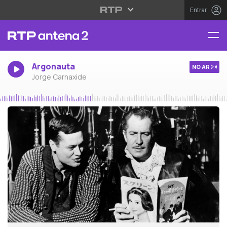
Entrar
Argonauta
NO AR
Jorge Carnaxide