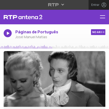
Entrar
Páginas de Português
NO AR
José Manuel Matias