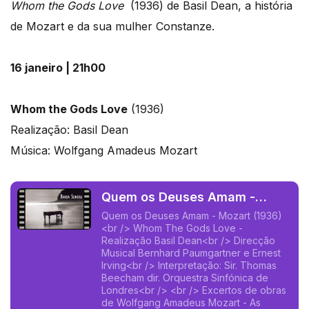
Whom the Gods Love
(1936) de Basil Dean, a história
de Mozart e da sua mulher Constanze.
16 janeiro | 21h00
Whom the Gods Love
(1936)
Realização: Basil Dean
Música: Wolfgang Amadeus Mozart
Quem os Deuses Amam -
Mozart (1936)
Quem os Deuses Amam - Mozart (1936)
<br /> Whom The Gods Love -
Realização Basil Dean<br /> Direcção
Musical Bernhard Paumgartner e Ernest
Irving<br /> Interpretação: Sir. Thomas
Beecham dir. Orquestra Sinfónica de
Londres<br /> <br /> Excertos de obras
de Wolfgang Amadeus Mozart - As