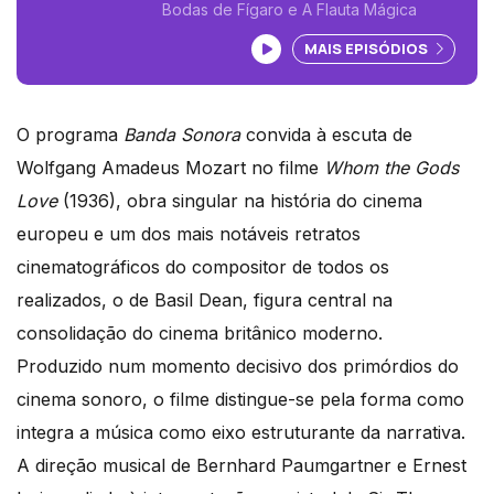
Bodas de Fígaro e A Flauta Mágica
Ouvir podcast
MAIS EPISÓDIOS
O programa
Banda Sonora
convida à escuta de
Wolfgang Amadeus Mozart no filme
Whom the Gods
Love
(1936), obra singular na história do cinema
europeu e um dos mais notáveis retratos
cinematográficos do compositor de todos os
realizados, o de Basil Dean, figura central na
consolidação do cinema britânico moderno.
Produzido num momento decisivo dos primórdios do
cinema sonoro, o filme distingue-se pela forma como
integra a música como eixo estruturante da narrativa.
A direção musical de Bernhard Paumgartner e Ernest