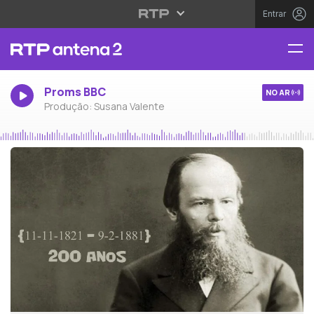
Entrar
Proms BBC
NO AR
Produção: Susana Valente