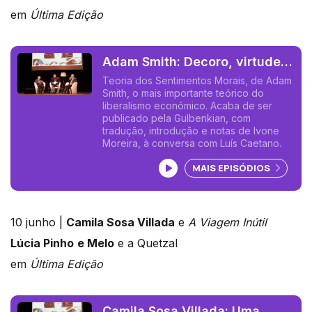
em
Última Edição
Adam Smith: Decoro, virtude,
razão, moralidade,
Teoria dos Sentimentos Morais, de Adam
Smith, o mais importante teórico do
benevolência, amabilidade.
liberalismo económico. Acaba de ser
publicado pela Gulbenkian, com
tradução, introdução e notas de Ivone
Moreira, à conversa com Luís Caetano.
Ouvir podcast
MAIS EPISÓDIOS
10 junho |
Camila Sosa Villada
e
A Viagem Inútil
Lúcia Pinho
e Melo
e a Quetzal
em
Última Edição
Camila Sosa Villada: Uma