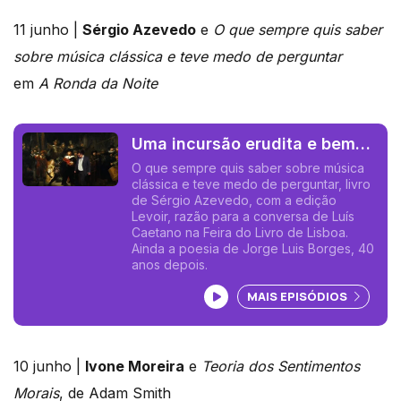
11 junho |
Sérgio Azevedo
e
O que sempre quis saber
sobre música clássica e teve medo de perguntar
em
A Ronda da Noite
Uma incursão erudita e bem
humorada na história da
O que sempre quis saber sobre música
clássica e teve medo de perguntar, livro
música de 5 séculos.
de Sérgio Azevedo, com a edição
Levoir, razão para a conversa de Luís
Caetano na Feira do Livro de Lisboa.
Ainda a poesia de Jorge Luis Borges, 40
anos depois.
Ouvir podcast
MAIS EPISÓDIOS
10 junho |
Ivone Moreira
e
Teoria dos Sentimentos
Morais
, de Adam Smith