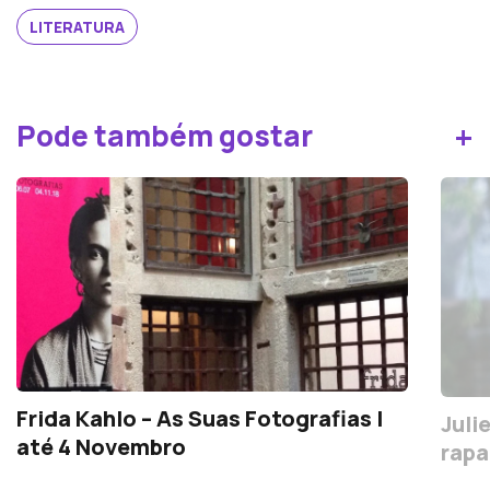
LITERATURA
+
Pode também gostar
Frida Kahlo – As Suas Fotografias |
Juli
até 4 Novembro
rapa