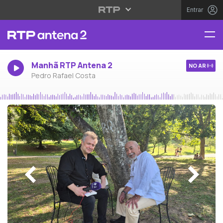
Entrar
Manhã RTP Antena 2
NO AR
Pedro Rafael Costa