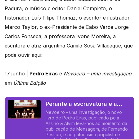
Padura, o músico e editor Daniel Completo, o
historiador Luís Filipe Thomaz, o escritor e ilustrador
Marco Taylor, o ex-Presidente de Cabo Verde Jorge
Carlos Fonseca, a professora Ivone Moreira, a
escritora e atriz argentina Camila Sosa Villadaque, que
pode ouvir aqui:
17 junho |
Pedro Eiras
e
Nevoeiro – uma investigação
em
Última Edição
Perante a escravatura e a
matança, o astrolábio
Nevoeiro - uma investigação, o novo
livro de Pedro Eiras, publicado pela
empalidece.
Assírio & Alvim leva-nos ao momento da
publicação de Mensagem, de Fernando
Pessoa, e ao patriotismo populista e