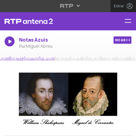
Entrar
Notas Azuis
NO AR
Rui Miguel Abreu