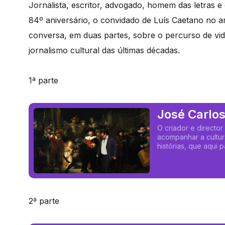
Jornalista, escritor, advogado, homem das letras e 
84º aniversário, o convidado de Luís Caetano no 
conversa, em duas partes, sobre o percurso de vida
jornalismo cultural das últimas décadas.
1ª parte
José Carlos
Luís Caeta
O criador e director
acompanhar a cultur
histórias, que aqui p
2ª parte