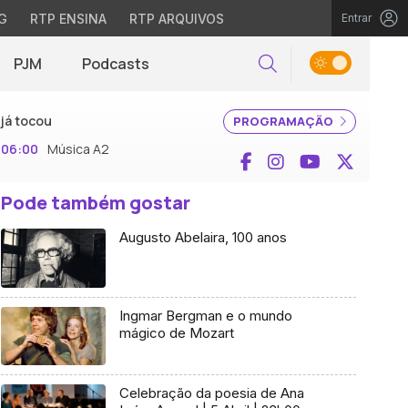
G
RTP ENSINA
RTP ARQUIVOS
Entrar
PJM
Podcasts
Pesquisar
já tocou
PROGRAMAÇÃO
06:00
Música A2
Facebook
Instagram
YouTube
X (Twi
Pode também gostar
Augusto Abelaira, 100 anos
Ingmar Bergman e o mundo
mágico de Mozart
Celebração da poesia de Ana