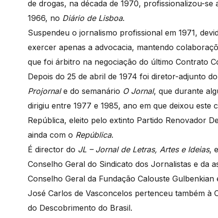
de drogas, na década de 1970, profissionalizou-se
1966, no
Diário de Lisboa
.
Suspendeu o jornalismo profissional em 1971, devi
exercer apenas a advocacia, mantendo colaborações
que foi árbitro na negociação do último Contrato C
Depois do 25 de abril de 1974 foi diretor-adjunto d
Projornal
e do semanário
O Jornal
, que durante al
dirigiu entre 1977 e 1985, ano em que deixou este
República, eleito pelo extinto Partido Renovador 
ainda com o
República
.
É director do
JL – Jornal de Letras, Artes e Ideias
, 
Conselho Geral do Sindicato dos Jornalistas e da 
Conselho Geral da Fundação Calouste Gulbenkian 
José Carlos de Vasconcelos pertenceu também à
do Descobrimento do Brasil.