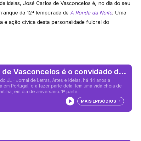
de ideias, José Carlos de Vasconcelos é, no dia do seu
arranque da 12ª temporada de
A Ronda da Noite
. Uma
 e ação cívica desta personalidade fulcral do
 de Vasconcelos é o convidado de
no
 do JL - Jornal de Letras, Artes e Ideias, há 44 anos a
a em Portugal, e a fazer parte dela, tem uma vida cheia de
artilha, em dia de aniversário. 1ª parte.
Ouvir podcast
MAIS EPISÓDIOS