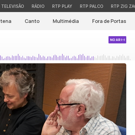
TELEVISÃO
RÁDIO
RTP PLAY
RTP PALCO
RTP ZIG ZA
ntena
Canto
Multimédia
Fora de Portas
NO AR