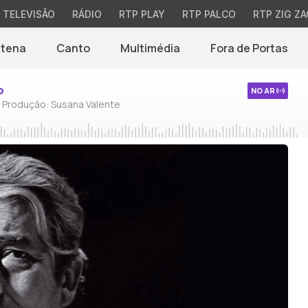
TELEVISÃO
RÁDIO
RTP PLAY
RTP PALCO
RTP ZIG ZA
ntena
Canto
Multimédia
Fora de Portas
o
NO AR
/ Produção: Susana Valente