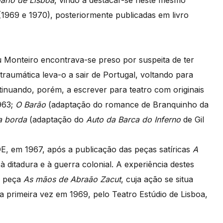
iário de Lisboa
, vindo a destacar-se neste mesmo
1969 e 1970), posteriormente publicadas em livro
 Monteiro encontrava-se preso por suspeita de ter
 traumática leva-o a sair de Portugal, voltando para
inuando, porém, a escrever para teatro com originais
963;
O Barão
(adaptação do romance de Branquinho da
a borda
(adaptação do
Auto da Barca do Inferno
de Gil
DE, em 1967, após a publicação das peças satíricas
A
 à ditadura e à guerra colonial. A experiência destes
a peça
As mãos de Abraão Zacut
, cuja ação se situa
 primeira vez em 1969, pelo Teatro Estúdio de Lisboa,