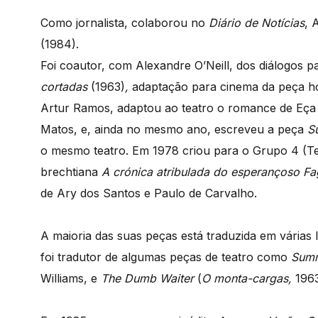
Como jornalista, colaborou no
Diário de Notícias
, 
(1984).
Foi coautor, com Alexandre O’Neill, dos diálogos p
cortadas
(1963)
,
adaptação para cinema da peça h
Artur Ramos, adaptou ao teatro o romance de Eça
Matos, e, ainda no mesmo ano, escreveu a peça
S
o mesmo teatro. Em 1978 criou para o Grupo 4 (Tea
brechtiana
A crónica atribulada do esperançoso F
de Ary dos Santos e Paulo de Carvalho.
A maioria das suas peças está traduzida em várias 
foi tradutor de algumas peças de teatro como
Summ
Williams, e
The Dumb Waiter
(
O monta-cargas,
1963