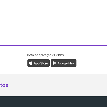
Instale a aplicação
RTP Play
book da RTP Antena 2
nstagram da RTP Antena 2
ao YouTube da RTP Antena 2
er ao X da RTP Antena 2
tos