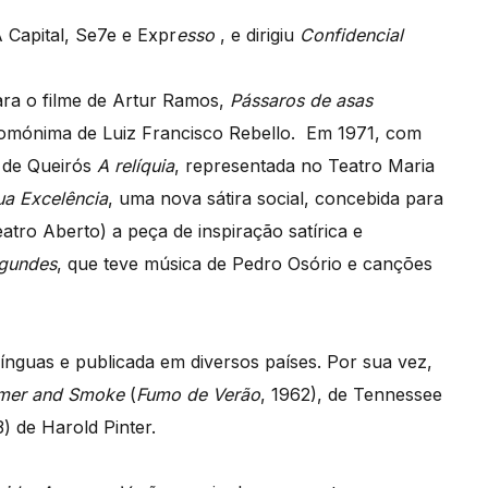
A Capital, Se7e e Expr
esso
, e dirigiu
Confidencial
ara o filme de Artur Ramos,
Pássaros de asas
omónima de Luiz Francisco Rebello. Em 1971, com
 de Queirós
A relíquia
, representada no Teatro Maria
ua Excelência
, uma nova sátira social, concebida para
tro Aberto) a peça de inspiração satírica e
agundes
, que teve música de Pedro Osório e canções
línguas e publicada em diversos países. Por sua vez,
er and Smoke
(
Fumo de Verão
, 1962), de Tennessee
) de Harold Pinter.