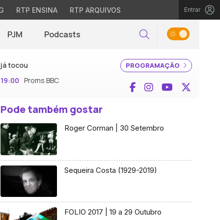
G
RTP ENSINA
RTP ARQUIVOS
Entrar
PJM
Podcasts
Pesquisar
já tocou
PROGRAMAÇÃO
19:00
Proms BBC
Facebook
Instagram
YouTube
X (Twi
Pode também gostar
Roger Corman | 30 Setembro
Sequeira Costa (1929-2019)
FOLIO 2017 | 19 a 29 Outubro