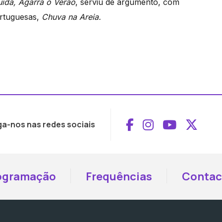
uida, Agarra o Verão
, serviu de argumento, com
ortuguesas,
Chuva na Areia.
Aceder ao Face
Aceder ao I
Aceder 
Aced
ga-nos nas redes sociais
ogramação
Frequências
Contac