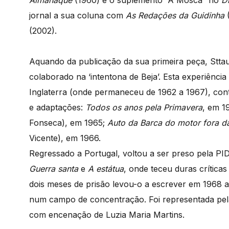
Almanaque
(1960) e o suplemento “A Mosca” no
D
jornal a sua coluna com
As Redações da Guidinha
(
(2002).
Aquando da publicação da sua primeira peça, Sttau
colaborado na ‘intentona de Beja’. Esta experiência
Inglaterra (onde permaneceu de 1962 a 1967), cont
e adaptações:
Todos os anos pela Primavera
, em 1
Fonseca), em 1965;
Auto da Barca do motor fora d
Vicente), em 1966.
Regressado a Portugal, voltou a ser preso pela PI
Guerra santa
e
A estátua
, onde teceu duras críticas
dois meses de prisão levou-o a escrever em 1968 
num campo de concentração. Foi representada pela
com encenação de Luzia Maria Martins.