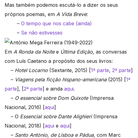
Mas também podemos escutá-lo a dizer os seus
próprios poemas, em
A Vida Breve
:
–
O tempo que nos cabe (ainda)
–
Se não estivesses
Em
A Ronda da Noite
e
Última Edição
, as conversas
com Luís Caetano a propósito dos seus livros:
–
Hotel Locarno
(Sextante, 2015) [
1ª parte
,
2ª parte
]
–
Viagens pela ficção hispano-americana
(2015) [
1ª
parte
], [
2ª parte
] e ainda
aqui
.
–
O essencial sobre Dom Quixote
(Imprensa
Nacional, 2016) [
aqui
]
– O
Essencial sobre Dante Alighieri
(Imprensa
Nacional, 2018) [
aqui
e
aqui
]
–
Santo António, de Lisboa e Pádua,
com Marc