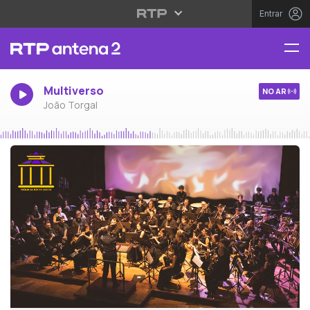
Entrar
Multiverso
NO AR
João Torgal