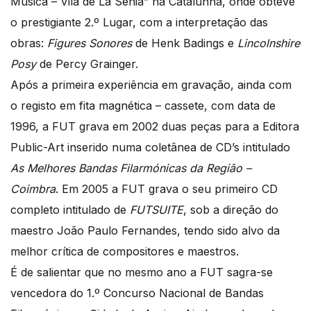
Música – Vila de La Sénia” na Catalunha, onde obteve
o prestigiante 2.º Lugar, com a interpretação das
obras:
Figures Sonores
de Henk Badings e
Lincolnshire
Posy
de Percy Grainger.
Após a primeira experiência em gravação, ainda com
o registo em fita magnética – cassete, com data de
1996, a FUT grava em 2002 duas peças para a Editora
Public-Art inserido numa coletânea de CD’s intitulado
As Melhores Bandas Filarmónicas da Região –
Coimbra
. Em 2005 a FUT grava o seu primeiro CD
completo intitulado de
FUTSUITE
, sob a direção do
maestro João Paulo Fernandes, tendo sido alvo da
melhor crítica de compositores e maestros.
É de salientar que no mesmo ano a FUT sagra-se
vencedora do 1.º Concurso Nacional de Bandas