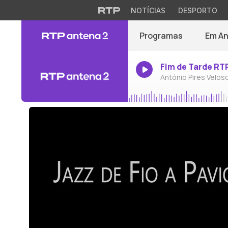
NOTÍCIAS
DESPORTO
Programas
Em A
Fim de Tarde RT
António Pires Velos