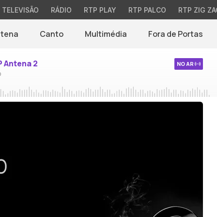
TELEVISÃO
RÁDIO
RTP PLAY
RTP PALCO
RTP ZIG ZA
ntena
Canto
Multimédia
Fora de Portas
P Antena 2
NO AR
o