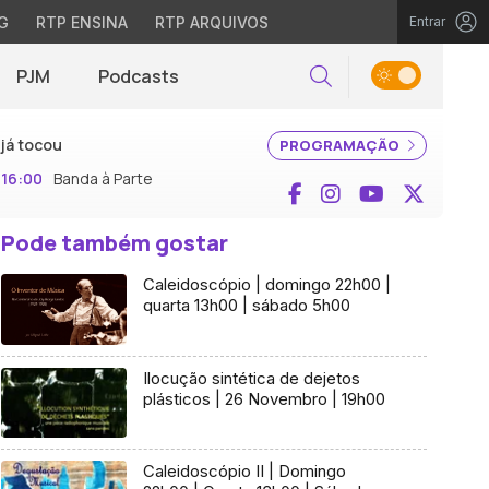
G
RTP ENSINA
RTP ARQUIVOS
Entrar
PJM
Podcasts
Pesquisar
já tocou
PROGRAMAÇÃO
16:00
Banda à Parte
Facebook
Instagram
YouTube
X (Twi
Pode também gostar
Caleidoscópio | domingo 22h00 |
quarta 13h00 | sábado 5h00
Ilocução sintética de dejetos
plásticos | 26 Novembro | 19h00
Caleidoscópio II | Domingo