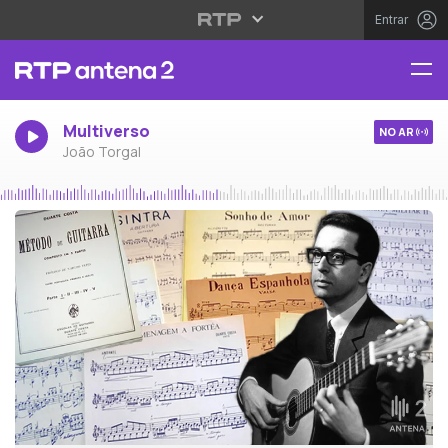
Entrar
Multiverso
NO AR
João Torgal