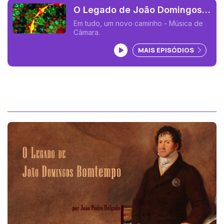
O Legado de João Domingos
Bomtempo 06 (João Pedro
Em tudo, um novo caminho - Música de
Câmara.
Delgado)
Ouvir podcast
MAIS EPISÓDIOS