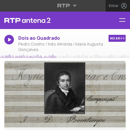
Entrar
Dois ao Quadrado
NO AR
Pedro Coelho / Inês Almeida / Maria Augusta
Gonçalves