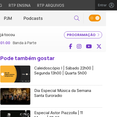
G
RTP ENSINA
RTP ARQUIVOS
Entrar
PJM
Podcasts
Pesquisar
já tocou
PROGRAMAÇÃO
01:00
Banda à Parte
Facebook
Instagram
YouTube
X (Twi
Pode também gostar
Caleidoscópio I | Sábado 22h00 |
Segunda 13h00 | Quarta 5h00
Dia Especial Música da Semana
Santa Euroradio
Especial Astor Piazzolla | 11