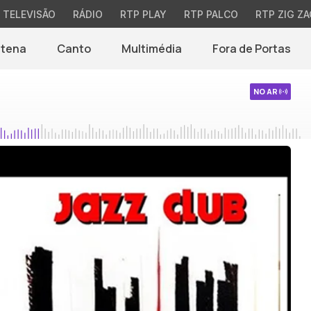
TELEVISÃO
RÁDIO
RTP PLAY
RTP PALCO
RTP ZIG ZA
ntena
Canto
Multimédia
Fora de Portas
NO AR