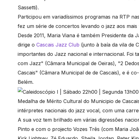
Sassetti).
Participou em variadíssimos programas na RTP na
fez um série de concertos levando o jazz aos mais
Desde 2011, Maria Viana é também Presidente da Ja
dirige o
Cascais Jazz Club
(junto à baía da vila de
importantes do Jazz nacional e internacional. Foi
com Jazz" (Câmara Municipal de Oeiras), "2 Ded
Cascais" (Câmara Municipal de de Cascais), e é co
Belém.
Medalha de Mérito Cultural do Municipio de Cascai
intérpretes nacionais do jazz vocal, com uma carre
A sua voz tem brilhado em várias digressões nacio
Pinto e com o projecto Vozes Três (com Maria Jo
Kirk Lightsey, Zé Eduardo, Sheila Jordan, Peter K