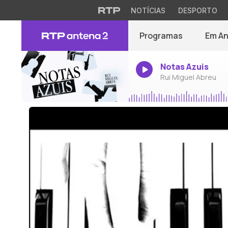
NOTÍCIAS
DESPORTO
Programas
Em A
Notas Azuis
Rui Miguel Abreu