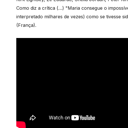
Como diz a crítica (…) "Maria consegue o impossíve
interpretado milhares de vezes) como se tivesse s
(França).