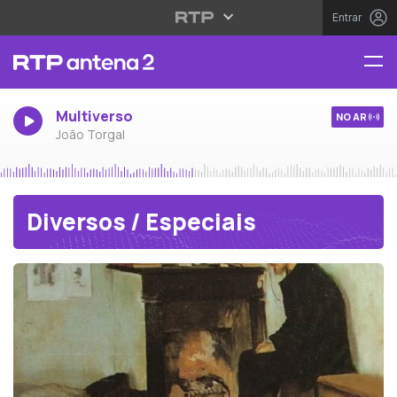
Entrar
Multiverso
NO AR
João Torgal
Diversos / Especiais