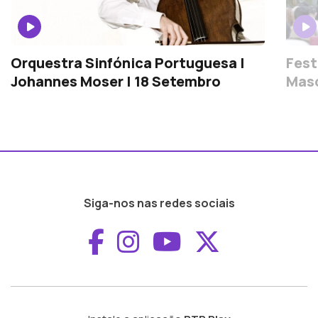
Orquestra Sinfónica Portuguesa |
Fest
Johannes Moser | 18 Setembro
Masc
Siga-nos nas redes sociais
Aceder ao Faceboo
Aceder ao Inst
Aceder ao 
Aceder a