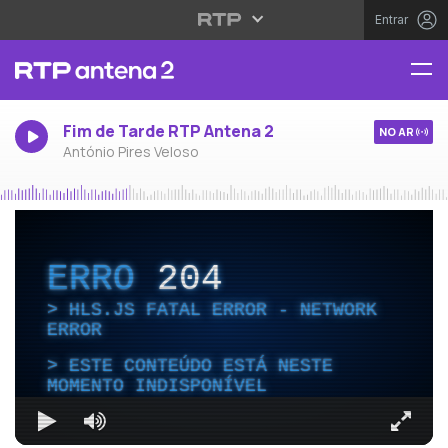
Entrar
Fim de Tarde RTP Antena 2
NO AR
António Pires Veloso
ERRO
204
HLS.JS FATAL ERROR - NETWORK
ERROR
ESTE CONTEÚDO ESTÁ NESTE
MOMENTO INDISPONÍVEL