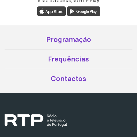
Instale a aplicação
RTP Play
Programação
Frequências
Contactos