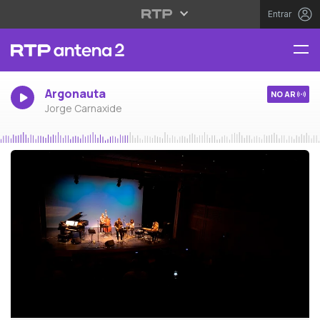
Entrar
Argonauta
NO AR
Jorge Carnaxide