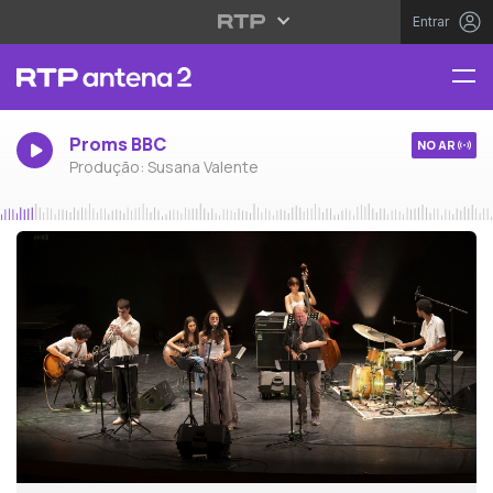
Entrar
Proms BBC
NO AR
Produção: Susana Valente