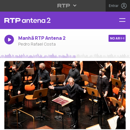
Entrar
Manhã RTP Antena 2
NO AR
Pedro Rafael Costa