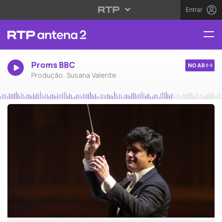
Entrar
Proms BBC
NO AR
Produção: Susana Valente