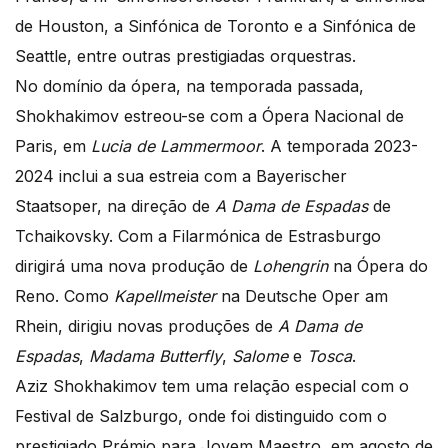
de Houston, a Sinfónica de Toronto e a Sinfónica de
Seattle, entre outras prestigiadas orquestras.
No domínio da ópera, na temporada passada,
Shokhakimov estreou-se com a Ópera Nacional de
Paris, em
Lucia de Lammermoor
. A temporada 2023-
2024 inclui a sua estreia com a Bayerischer
Staatsoper, na direção de
A Dama de Espadas
de
Tchaikovsky. Com a Filarmónica de Estrasburgo
dirigirá uma nova produção de
Lohengrin
na Ópera do
Reno. Como
Kapellmeister
na Deutsche Oper am
Rhein, dirigiu novas produções de
A Dama de
Espadas
,
Madama Butterfly
,
Salome
e
Tosca
.
Aziz Shokhakimov tem uma relação especial com o
Festival de Salzburgo, onde foi distinguido com o
prestigiado Prémio para Jovem Maestro, em agosto de