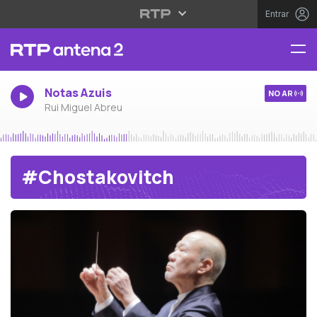
Entrar
Notas Azuis
NO AR
Rui Miguel Abreu
#Chostakovitch