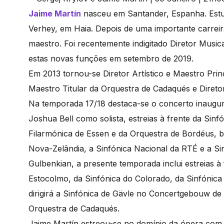
Jaime Martín
nasceu em Santander, Espanha. Estu
Verhey, em Haia. Depois de uma importante carreir
maestro. Foi recentemente indigitado Diretor Music
estas novas funções em setembro de 2019.
Em 2013 tornou-se Diretor Artístico e Maestro Prin
Maestro Titular da Orquestra de Cadaqués e Diretor 
Na temporada 17/18 destaca-se o concerto inaugu
Joshua Bell como solista, estreias à frente da Sinf
Filarmónica de Essen e da Orquestra de Bordéus,
Nova-Zelândia, a Sinfónica Nacional da RTÉ e a Si
Gulbenkian, a presente temporada inclui estreias à
Estocolmo, da Sinfónica do Colorado, da Sinfónic
dirigirá a Sinfónica de Gävle no Concertgebouw de
Orquestra de Cadaqués.
Jaime Martín estreou-se no domínio da ópera com