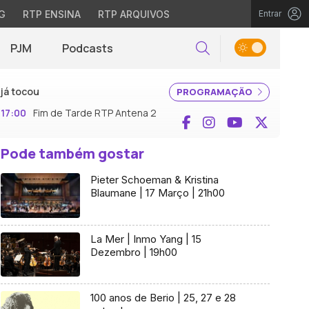
G
RTP ENSINA
RTP ARQUIVOS
Entrar
PJM
Podcasts
Pesquisar
já tocou
PROGRAMAÇÃO
17:00
Fim de Tarde RTP Antena 2
Facebook
Instagram
YouTube
X (Twi
Pode também gostar
Pieter Schoeman & Kristina
Blaumane | 17 Março | 21h00
La Mer | Inmo Yang | 15
Dezembro | 19h00
100 anos de Berio | 25, 27 e 28