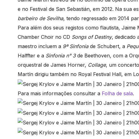
e no Festival de San Sebastián, em 2012. Na sua es
barbeiro de Sevilha
, tendo regressado em 2014 para
Para além dos seus registos como flautista, Jaime M
Chamber Choir no CD
Songs of Destiny
, dedicado
maestro incluem a
9ª Sinfonia
de Schubert, a
Peque
Halffter e a
Sinfonia n° 3
de Beethoven, com a Orqu
orquestral de James Horner,
Collage
, um concerto
Martín dirigiu também no Royal Festival Hall, em L
Para mais informações consultar a
Folha de sala
.