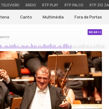
TELEVISÃO
RÁDIO
RTP PLAY
RTP PALCO
RTP ZIG ZA
ntena
Canto
Multimédia
Fora de Portas
NO AR
alente