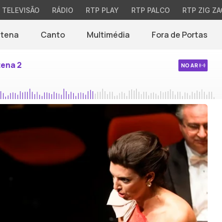
TELEVISÃO
RÁDIO
RTP PLAY
RTP PALCO
RTP ZIG ZA
ntena
Canto
Multimédia
Fora de Portas
tena 2
NO AR