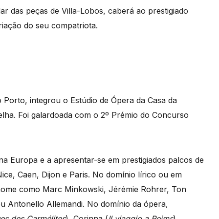
r das peças de Villa-Lobos, caberá ao prestigiado
riação do seu compatriota.
orto, integrou o Estúdio de Ópera da Casa da
elha. Foi galardoada com o 2º Prémio do Concurso
 na Europa e a apresentar-se em prestigiados palcos de
ce, Caen, Dijon e Paris. No domínio lírico ou em
enome como Marc Minkowski, Jérémie Rohrer, Ton
 Antonello Allemandi. No domínio da ópera,
es des Carmélites
), Corinna (
Il viaggio a Reims
),