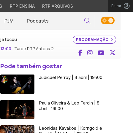
G
RTP ENSINA
RTP ARQUIVOS
Entrar
PJM
Podcasts
Pesquisar
já tocou
PROGRAMAÇÃO
13:00
Tarde RTP Antena 2
Facebook
Instagram
YouTube
X (Twi
Pode também gostar
Judicaël Perroy | 4 abril | 19h00
Paula Oliveira & Leo Tardin | 8
abril | 19h00
Leonidas Kavakos | Korngold e