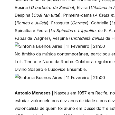
Rosina (
O barbeiro de Sevilha
), Elvira (
L’italiana in 
Despina (
Così fan tutte
), Primeira-dama (
A flauta m
(
Romeu e Julieta
), Frasquita (
Carmen
), Gabrielle (
La
Spinalba e Fedra (
La Spinalba
e
L’Ippolito
, de F. A.
Fadas
de Wagner), Vespina (
L’infedeltà delusa
de Ha
No âmbito da música contemporânea, participou e
Luís Tinoco e Nuno da Rocha. Colabora regularmen
Divino Sospiro e Ludovice Ensemble.
Antonio Meneses |
Nasceu em 1957 em Recife, no 
estudar violoncelo aos dez anos de idade e aos de
violoncelista de quem foi aluno em Düsseldorf e E