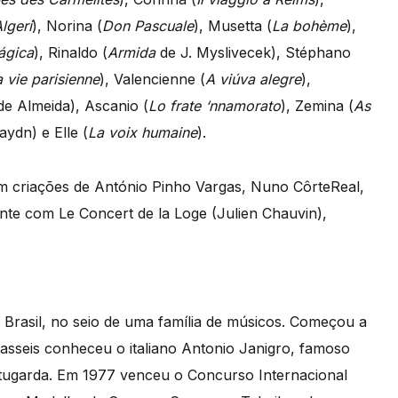
Algeri
), Norina (
Don Pascuale
), Musetta (
La bohème
),
ágica
), Rinaldo (
Armida
de J. Myslivecek), Stéphano
 vie parisienne
), Valencienne (
A viúva alegre
),
 de Almeida), Ascanio (
Lo frate ‘nnamorato
), Zemina (
As
ydn) e Elle (
La voix humaine
).
m criações de António Pinho Vargas, Nuno CôrteReal,
te com Le Concert de la Loge (Julien Chauvin),
Brasil, no seio de uma família de músicos. Começou a
zasseis conheceu o italiano Antonio Janigro, famoso
stugarda. Em 1977 venceu o Concurso Internacional