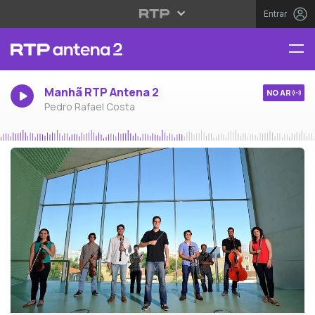
Entrar
Manhã RTP Antena 2
NO AR
Pedro Rafael Costa