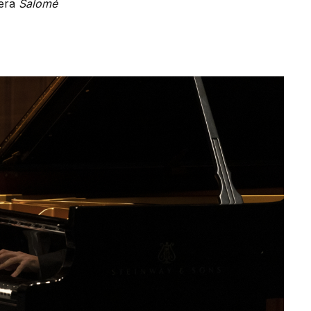
era
Salomé