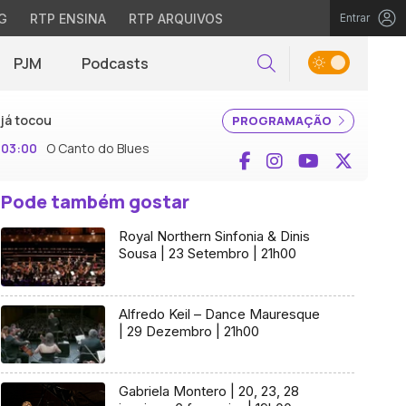
G
RTP ENSINA
RTP ARQUIVOS
Entrar
PJM
Podcasts
Pesquisar
já tocou
PROGRAMAÇÃO
03:00
O Canto do Blues
Facebook
Instagram
YouTube
X (Twi
Pode também gostar
Royal Northern Sinfonia & Dinis
Sousa | 23 Setembro | 21h00
Alfredo Keil – Dance Mauresque
| 29 Dezembro | 21h00
Gabriela Montero | 20, 23, 28