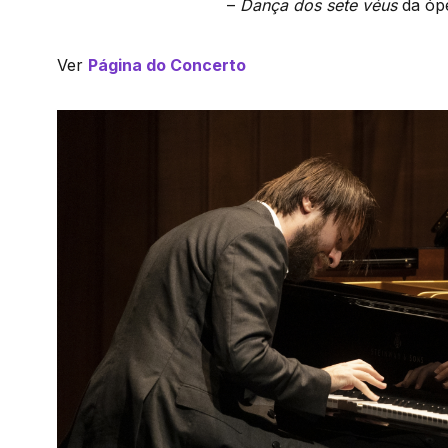
–
Dança dos sete véus
da óp
Ver
Página do Concerto