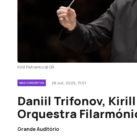
Kirill Petrenko @ DR
28 out, 2025, 11:01
MAIS CONCERTOS
Daniil Trifonov, Kiril
Orquestra Filarmóni
Grande Auditório