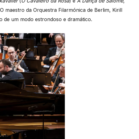
kavalier
(
O Cavaleiro da Rosa
) e
A Dança de Salomé
,
O maestro da Orquestra Filarmónica de Berlim, Kirill
to de um modo estrondoso e dramático.