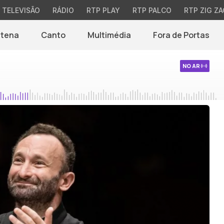
TELEVISÃO
RÁDIO
RTP PLAY
RTP PALCO
RTP ZIG ZA
ntena
Canto
Multimédia
Fora de Portas
NO AR