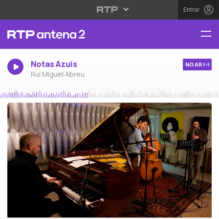
Entrar
Notas Azuis
NO AR
Rui Miguel Abreu