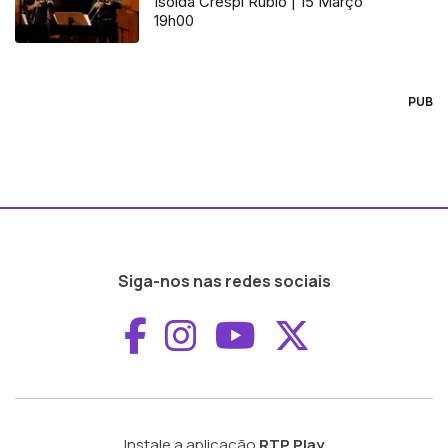
Isolda Crespi Rubio | 15 Março
19h00
PUB
Siga-nos nas redes sociais
Aceder ao Faceboo
Aceder ao Inst
Aceder ao 
Aceder a
Instale a aplicação
RTP Play