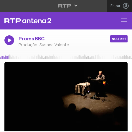
Entrar
Proms BBC
NO AR
Produção: Susana Valente