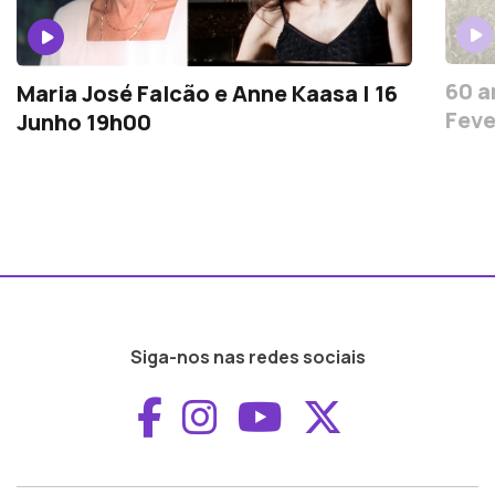
60 a
Maria José Falcão e Anne Kaasa | 16
Feve
Junho 19h00
Siga-nos nas redes sociais
Aceder ao Faceboo
Aceder ao Inst
Aceder ao 
Aceder a