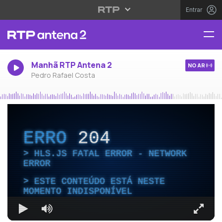
Entrar
Manhã RTP Antena 2
NO AR
Pedro Rafael Costa
ERRO
204
HLS.JS FATAL ERROR - NETWORK
ERROR
ESTE CONTEÚDO ESTÁ NESTE
MOMENTO INDISPONÍVEL