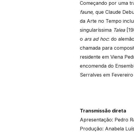
Começando por uma tra
faune
, que Claude Deb
da Arte no Tempo inclui
singularíssima
Talea
[19
o
ars ad hoc
: do alemã
chamada para composit
residente em Viena Pedr
encomenda do Ensemble 
Serralves em Fevereiro 
Transmissão direta
Apresentação: Pedro 
Produção: Anabela Luís