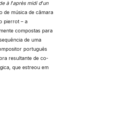
de à l
’
apr
ès midi d
’
un
po de música de câmara
 pierrot – a
temente compostas para
 sequência de uma
ompositor português
ra resultante de co-
gica, que estreou em