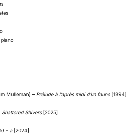
as
etes
lo
 piano
Tim Mulleman) –
Prélude à l’après midi d’un faune
[1894]
–
Shattered Shivers
[2025]
5) –
a
[2024]