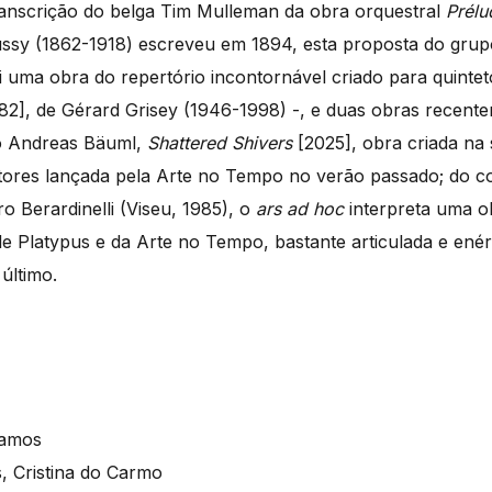
nscrição do belga Tim Mulleman da obra orquestral
Pr
é
lu
ussy (1862-1918) escreveu em 1894, esta proposta do gru
 uma obra do repertório incontornável criado para quinteto
82], de Gérard Grisey (1946-1998) -, e duas obras recen
o Andreas Bäuml,
Shattered Shivers
[2025], obra criada na
ores lançada pela Arte no Tempo no verão passado; do c
o Berardinelli (Viseu, 1985), o
ars ad hoc
interpreta uma ob
Platypus e da Arte no Tempo, bastante articulada e enér
último.
Ramos
, Cristina do Carmo