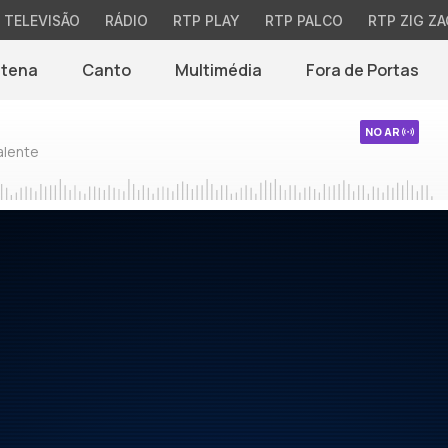
TELEVISÃO
RÁDIO
RTP PLAY
RTP PALCO
RTP ZIG ZA
ntena
Canto
Multimédia
Fora de Portas
NO AR
alente