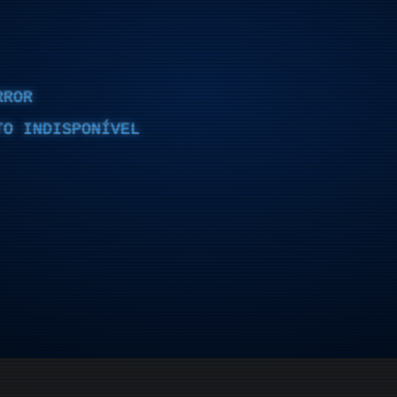
RROR
TO INDISPONÍVEL