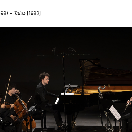
998) –
Talea
[1982]