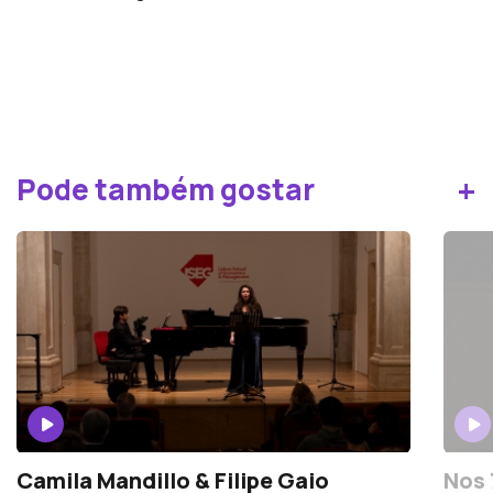
+
Pode também gostar
Camila Mandillo & Filipe Gaio
Nos 