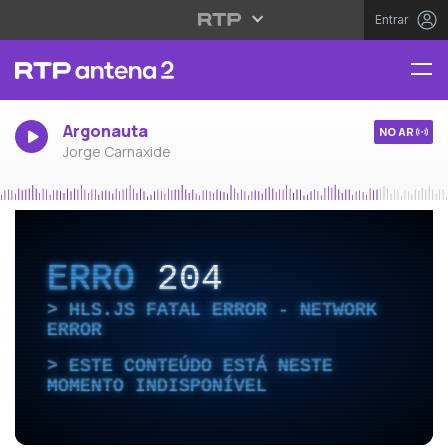
Entrar
Argonauta
NO AR
Jorge Carnaxide
ERRO
204
HLS.JS FATAL ERROR - NETWORK
ERROR
ESTE CONTEÚDO ESTÁ NESTE
MOMENTO INDISPONÍVEL