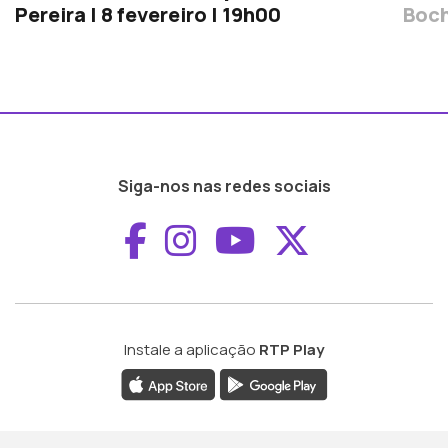
Pereira | 8 fevereiro | 19h00
Boc
Siga-nos nas redes sociais
Aceder ao Faceboo
Aceder ao Inst
Aceder ao 
Aceder a
Instale a aplicação
RTP Play