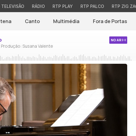
TELEVISÃO
RÁDIO
RTP PLAY
RTP PALCO
RTP ZIG ZA
ntena
Canto
Multimédia
Fora de Portas
o
NO AR
/ Produção: Susana Valente