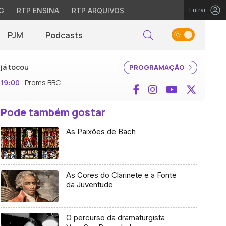
G
RTP ENSINA
RTP ARQUIVOS
Entrar
PJM
Podcasts
Pesquisar
já tocou
PROGRAMAÇÃO
19:00
Proms BBC
Facebook
Instagram
YouTube
X (Twi
Pode também gostar
As Paixões de Bach
As Cores do Clarinete e a Fonte
da Juventude
O percurso da dramaturgista