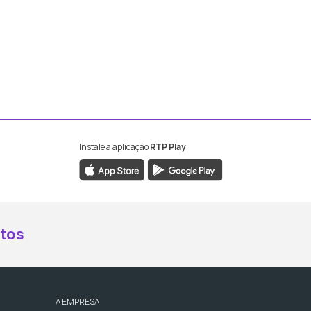
Instale a aplicação
RTP Play
book da RTP Antena 2
nstagram da RTP Antena 2
ao YouTube da RTP Antena 2
er ao X da RTP Antena 2
tos
A EMPRESA