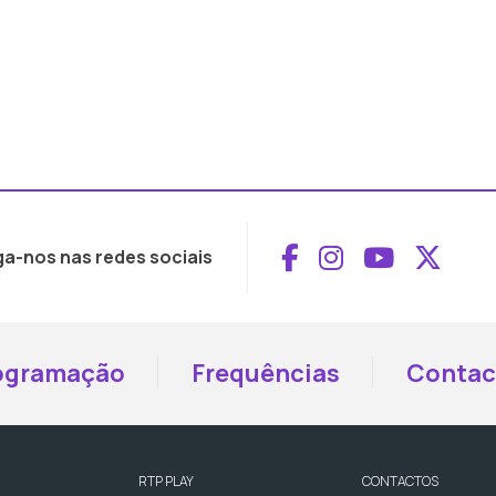
Aceder ao Face
Aceder ao I
Aceder 
Aced
ga-nos nas redes sociais
ogramação
Frequências
Contac
RTP PLAY
CONTACTOS