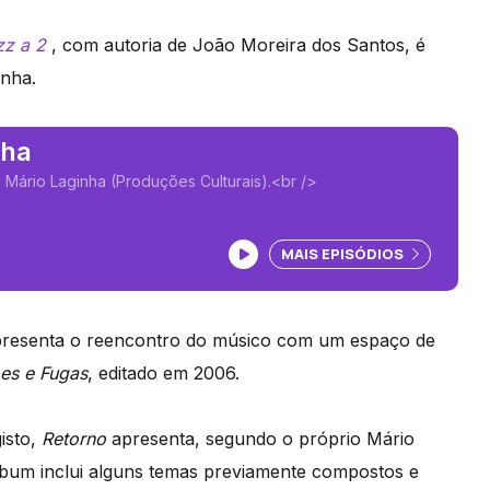
zz a 2
, com autoria de João Moreira dos Santos, é
inha.
nha
 Mário Laginha (Produções Culturais).<br />
Ouvir podcast
MAIS EPISÓDIOS
epresenta o reencontro do músico com um espaço de
es e Fugas
, editado em 2006.
isto,
Retorno
apresenta, segundo o próprio Mário
 álbum inclui alguns temas previamente compostos e